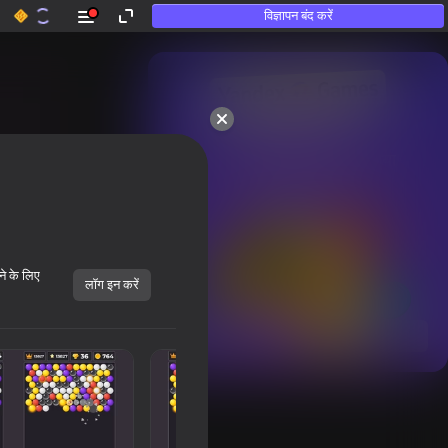
विज्ञापन बंद करें
50+ शीर्ष गेम्स।

उन लोगों द्वारा भी पसंद किया गया

जो «खेलते नहीं हैं»
ने के लिए
लॉग इन करें
सभी दिखाएँ