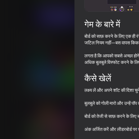
कैज़ुअल
बबल शूटर्स
Aigum Games
अब खेलें
गेम के बारे में
बोर्ड को साफ़ करने के लिए एक ही रं
समान खेल
जटिल नियम नहीं—बस वापस किक करें
लगता है कि आपको सबसे अच्छा होने के
अधिक बुलबुले विस्फोट करने के लि
कैसे खेलें
78
81
लक्ष्य लें और अपने शॉट की दिशा चुन
Block Master - Super Puzzle!
Bubble Level Classic
बुलबुले को गोली मारो और उन्हें पॉ
बोर्ड को तेजी से साफ़ करने के लिए
अंक अर्जित करें और लीडरबोर्ड पर ए
73
77