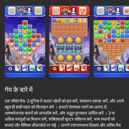
गेम के बारे में
एक जीवंत मैच -3 दुनिया में कदम! पहेली को हल करें, संसाधन एकत्र करें, और अपने
बहुत ही शाही महल को डिजाइन करें । हजारों रोमांचक स्तरों का आनंद लें,
आश्चर्यजनक कमरों को अनलॉक करें, और अद्भुत पुरस्कार अर्जित करें । 3 या
85
50+ शीर्ष गेम. सभी द्वारा

61
84
74
अधिक वस्तुओं का मिलान करें, शक्तिशाली बूस्टर सक्रिय करें, भव्य स्थानों को
पसंद किए गए. यहां तक कि “नॉन-गेमर्स”
Sandy Jam: Sand Puzzle
Slime Trading
Pixel Flow: Color Blast
Triple Goods
सजाएं और वैश्विक लीडरबोर्ड पर चढ़ें । अपनी रचनात्मकता दिखाएं और अंतिम मैच