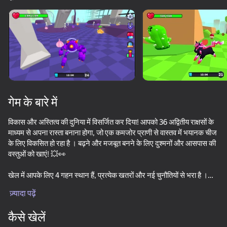
डिवाइस घुमाएँ
यह गेम केवल लैंडस्केप
ओरिएंटेशन का समर्थन करता है
गेम के बारे में
विकास और अस्तित्व की दुनिया में विसर्जित कर दिया! आपको 36 अद्वितीय राक्षसों के
माध्यम से अपना रास्ता बनाना होगा, जो एक कमजोर प्राणी से वास्तव में भयानक चीज
के लिए विकसित हो रहा है । बढ़ने और मजबूत बनने के लिए दुश्मनों और आसपास की
वस्तुओं को खाएं! 💥👀
खेल में आपके लिए 4 गहन स्थान हैं, प्रत्येक खतरों और नई चुनौतियों से भरा है ।
प्ले
खौफनाक दलदलों से लेकर भूमिगत लेबिरिंथ तक - हर जगह जीवन से भरा हुआ है,
ज़्यादा पढ़ें
और केवल सबसे क्रूर राक्षस ही जीवित रह पाएगा । 🏞️⚡
79
77
70
कैसे खेलें
आपका लक्ष्य खाद्य श्रृंखला के शीर्ष तक पहुंचना, अंतिम शिकारी बनना और विकास के
Kick Lucky Block and Get Brainrot Mine-Mobs!
Obby: Build a Bridge for Brainrot
Obby: Dig to the center of the Earth
Sticky Carn