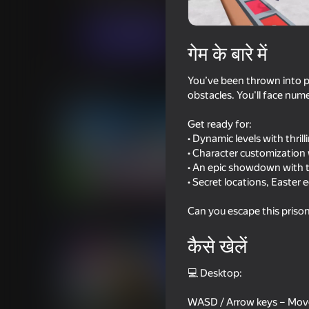
आर्केड
कैज़ुअल
OM Games
अब खेलें
गेम के बारे में
You’ve been thrown into p
समान खेल
obstacles. You'll face nume
Get ready for:
• Dynamic levels with thrill
• Character customization
• An epic showdown with 
• Secret locations, Easter 
18+
81
75
DTA 6
Squid Game: Royale
Can you escape this prison? 
कैसे खेलें
💻 Desktop:
WASD / Arrow keys – Move t
69
84