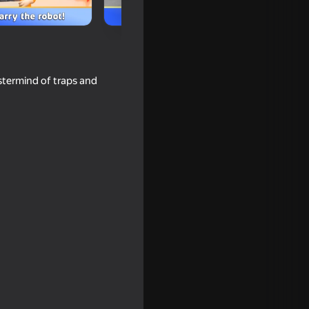
stermind of traps and
Escape:
16+