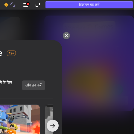
विज्ञापन बंद करें
50+ शीर्ष गेम्स।

उन लोगों द्वारा भी पसंद किया गया

e
जो «खेलते नहीं हैं»
12+
ने के लिए
लॉग इन करें
सभी दिखाएँ