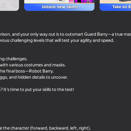
rison, and your only way out is to outsmart Guard Barry—a true ma
rous challenging levels that will test your agility and speed.
ing challenges.
 with various costumes and masks.
the final boss—Robot Barry.
eggs, and hidden details to uncover.
88
78
Obby with Friends Online
+1 Speed Keyboard 
It’s time to put your skills to the test!
Obby
he character (forward, backward, left, right).
75
75