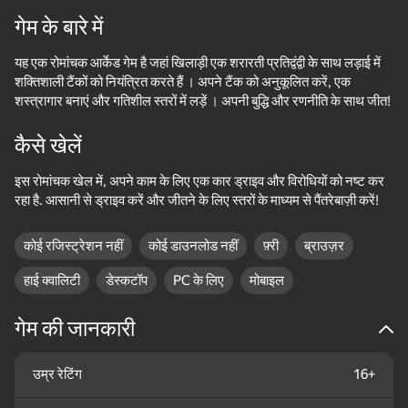
गेम के बारे में
डिवाइस घुमाएँ
यह एक रोमांचक आर्केड गेम है जहां खिलाड़ी एक शरारती प्रतिद्वंद्वी के साथ लड़ाई में
यह गेम केवल लैंडस्केप
ओरिएंटेशन का समर्थन करता है
शक्तिशाली टैंकों को नियंत्रित करते हैं । अपने टैंक को अनुकूलित करें, एक
शस्त्रागार बनाएं और गतिशील स्तरों में लड़ें । अपनी बुद्धि और रणनीति के साथ जीत!
कैसे खेलें
इस रोमांचक खेल में, अपने काम के लिए एक कार ड्राइव और विरोधियों को नष्ट कर
रहा है. आसानी से ड्राइव करें और जीतने के लिए स्तरों के माध्यम से पैंतरेबाज़ी करें!
कोई रजिस्ट्रेशन नहीं
कोई डाउनलोड नहीं
फ़्री
ब्राउज़र
हाई क्वालिटी
डेस्कटॉप
PC के लिए
मोबाइल
गेम की जानकारी
प्ले
66
56
50
उम्र रेटिंग
16+
Traffic Gap: Merge Rush
Tralalero: Kick Them All
Stretch Legs