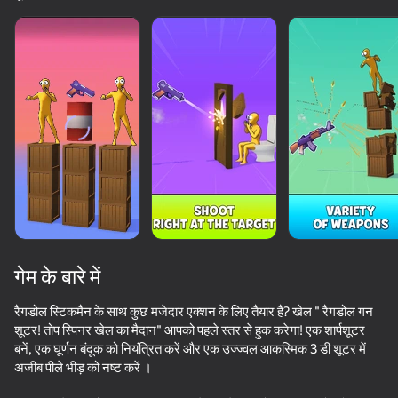
गेम के बारे में
रैगडोल स्टिकमैन के साथ कुछ मजेदार एक्शन के लिए तैयार हैं? खेल " रैगडोल गन
शूटर! तोप स्पिनर खेल का मैदान" आपको पहले स्तर से हुक करेगा! एक शार्पशूटर
बनें, एक घूर्णन बंदूक को नियंत्रित करें और एक उज्ज्वल आकस्मिक 3 डी शूटर में
65
50+ शीर्ष गेम. सभी द्वारा

83
78
64
अजीब पीले भीड़ को नष्ट करें ।
पसंद किए गए. यहां तक कि “नॉन-गेमर्स”
Attack Hole
Mr. Dude: Online Multiverse Challenges
Funny City: Gopniks