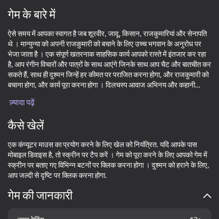
गेम के बारे में
डिवाइस घुमाएँ
ऐसे समय में आपका स्वागत है जब शूरवीर, जादू, किसान, राजकुमारियां और सेनापति
यह गेम केवल लैंडस्केप
ओरिएंटेशन का समर्थन करता है
थे । मान्युन्या को अपनी राजकुमारी को बचाने के लिए उच्च भगवान के अनुरोध पर
भेजा जाता है । एक संपूर्ण खतरनाक साहसिक कार्य आपको रास्ते में इंतजार कर रहा
है, आप रंगीन विचारों और पात्रों के साथ आएंगे जिनके साथ आप चैट और बातचीत कर
सकते हैं, साथ ही दुश्मन जिन्हें हर कीमत पर पराजित करना होगा, और राजकुमारी को
बचाना होगा, और कार्य पूरा करना होगा । दिलचस्प आवाज अभिनय और कहानी
आपको अपने सिर के साथ इस दुनिया में डुबो देगी! अपनी तलवार पकड़ो और जादुई
ज़्यादा पढ़ें
दुनिया में जाओ!
कैसे खेलें
एक कंप्यूटर माउस का प्रयोग करने के लिए खेल को नियंत्रित. यदि आपके पास
मोबाइल डिवाइस है, तो स्क्रीन पर टैप करें । गेम को पूरा करने के लिए आपको गेम में
स्क्रीन पर बताए गए विभिन्न बटनों पर क्लिक करना होगा । दुश्मन को हराने के लिए,
आप जल्दी से दृष्टि पर क्लिक करना होगा.
प्ले
गेम की जानकारी
53
41
34
Sniper Shot: Bullet Time
लेजर से बच
Steal from Huggy
Fast and Thi