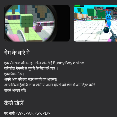
डिवाइस घुमाएँ
यह गेम केवल लैंडस्केप
ओरिएंटेशन का समर्थन करता है
लोड हो रहा है
गेम के बारे में
एक रोमांचक ऑनलाइन खेल खेलते हैं Bunny Boy online.
गतिशील गेमप्ले से चुनने के लिए हथियार ।
एकाधिक मोड।
अपने आप को एक स्तर बनाने का अवसर!
अन्य खिलाड़ियों के साथ खेलें या अपने दोस्तों को खेल में आमंत्रित करें!
सबसे अच्छा बनें!
प्ले
कैसे खेलें
पर भागो <W> , <A>, <S>, <D>