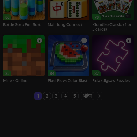
16+
86
78
Bottle Sort: Fun Sort
Mah Jong Connect
Klondike Classic (1 or
3 cards)
82
84
87
Mine - Online
Pixel Flow: Color Blast
Relax Jigsaw Puzzles
1
2
3
4
5
अंतिम