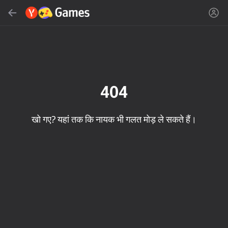
सर्च करें
गेम या शैली खोजें
Yandes Games
अनुशंसित
404
खो गए? यहां तक कि नायक भी गलत मोड़ ले सकते हैं।
16+
85
90
86
Spider Solitaire (1, 2,
Duck Rescue: Screw
Mahjong Blast
and 4 suits)
Clear