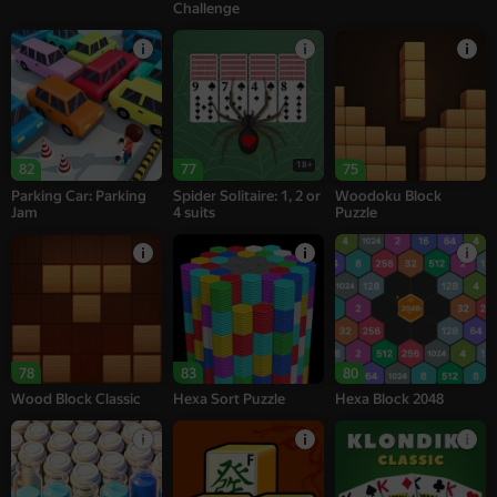
Challenge
18+
82
77
75
Parking Car: Parking
Spider Solitaire: 1, 2 or
Woodoku Block
Jam
4 suits
Puzzle
78
83
80
Wood Block Classic
Hexa Sort Puzzle
Hexa Block 2048