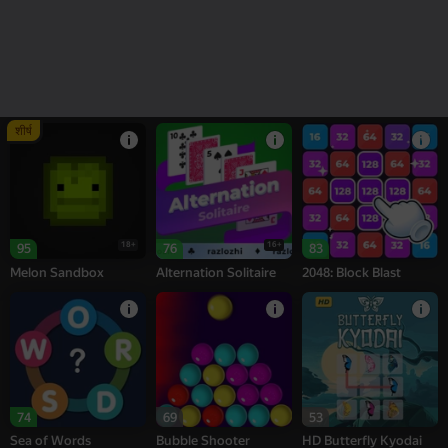
78
77
76
Number Match -
Bubble Tower 3D
शतरंज
Seeds
शीर्ष
18+
16+
95
76
83
Melon Sandbox
Alternation Solitaire
2048: Block Blast
74
69
53
Sea of Words
Bubble Shooter
HD Butterfly Kyodai