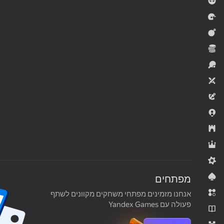
בנים
מרוצים
פעולה
כלכלה
ספורט
שני שחקנים
הרפתקה
משחקים .io
אסטרטגיה
RPG
Midcore
קלפים
מפתחים
התאמת 3
אנחנו מזמינים מפתחי משחקים מקוונים לשתף
פעולה עם Yandex Games
נובלות