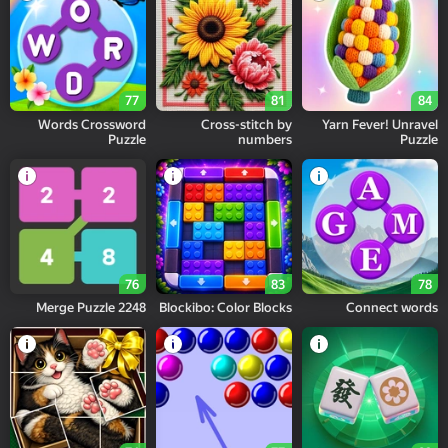
77
81
84
Words Crossword
Cross-stitch by
Yarn Fever! Unravel
Puzzle
numbers
Puzzle
76
83
78
2248 Merge Puzzle
Blockibo: Color Blocks
Connect words