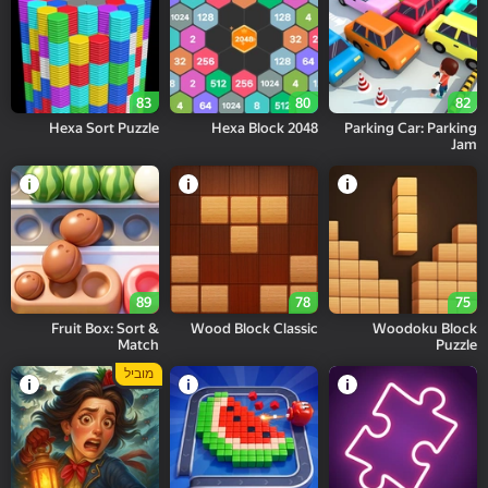
83
80
82
Hexa Sort Puzzle
Hexa Block 2048
Parking Car: Parking
Jam
89
78
75
Fruit Box: Sort &
Wood Block Classic
Woodoku Block
Match
Puzzle
מוביל