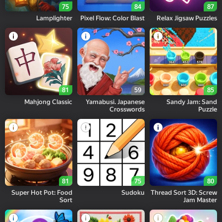
75
84
87
Lamplighter
Pixel Flow: Color Blast
Relax Jigsaw Puzzles
81
59
85
Mahjong Classic
Yamabusi. Japanese
Sandy Jam: Sand
Crosswords
Puzzle
81
75
80
Super Hot Pot: Food
Sudoku
Thread Sort 3D: Screw
Sort
Jam Master