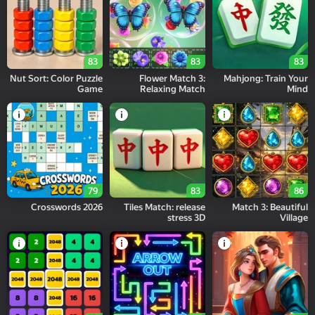
83
83
83
Nut Sort: Color Puzzle
Flower Match 3:
Mahjong: Train Your
Game
Relaxing Match
Mind
79
83
86
Crosswords 2026
Tiles Match: release
Match 3: Beautiful
stress 3D
Village