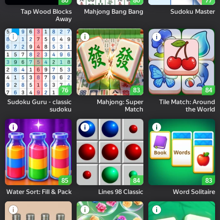
80
80
77
Tap Wood Blocks
Mahjong Bang Bang
Sudoku Master
Away
76
83
84
Sudoku Guru - classic
Mahjong: Super
Tile Match: Around
sudoku
Match
the World
85
84
83
Water Sort: Fill & Pack
Lines 98 Classic
Word Solitaire