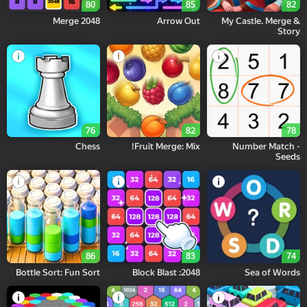
80
85
82
2048 Merge
Arrow Out
My Castle. Merge &
Story
76
82
78
Chess
Fruit Merge: Mix!
Number Match -
Seeds
86
83
74
Bottle Sort: Fun Sort
2048: Block Blast
Sea of Words