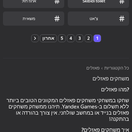
Skibidi toilet
ארגז חול
צ'אט
משאית
1
2
3
4
5
אחרון
כל הקטגוריות
פאזלים
משחקים פאזלים
?מהו פאזלים
שחקו במשחקי משחקים פאזלים המקוונים הטובים ביותר
ללא תשלום ב-Yandex Games. תיהנו ממשחק משחקים
פאזלים בנייד או במחשב שולחני. אין צורך בהורדה או
בהתקנה!
איך משחקים פאזלים?