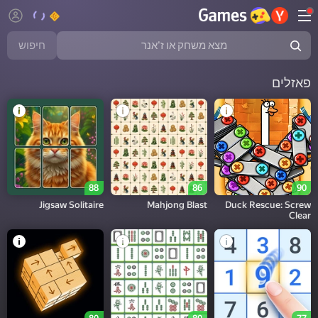
חיפוש
פאזלים
88
86
90
Jigsaw Solitaire
Mahjong Blast
Duck Rescue: Screw
Clear