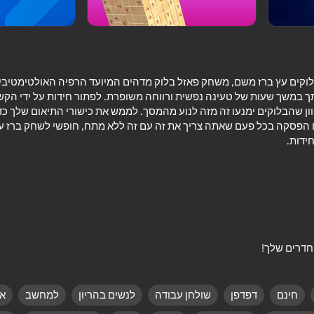
וקים עץ ברז משם, משחק פאזל בלוק מדהים המיועד הרפיה האולטימטיבי.
 במשך שעות של טעינה נפשית ורווחה משופרת. לפתור חידות על ידי הקש
וון שהבלוקים ימנעו זה מזה לנוע מהמסך. לממש את כישורי התיאום שלך כ
הפסקה בכל פעם שאתה צריך את זה עם זה ללא מתח, חופשי לשחק ברז ע
ידות.
75
95
 Break Your Bones 3D
Keyboard Escape: +1 Speed
Obby:
Ragdoll
חינם
דפדפן
שולחן עבודה
לנשים בהריון
למחשב
אי
71