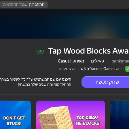
התחברות
ושמור התקדמות
Tap Wood Blocks Awa
6+
bankana
·
פאזלים
משחקי Casual
דירוג Yandex Games
דירוג שחקנים
4,5
היכנס עם שם המשתמש שלך כדי לשמור בצורה
שחק עכשיו
ההתקדמות וההישגים שלך במשחק