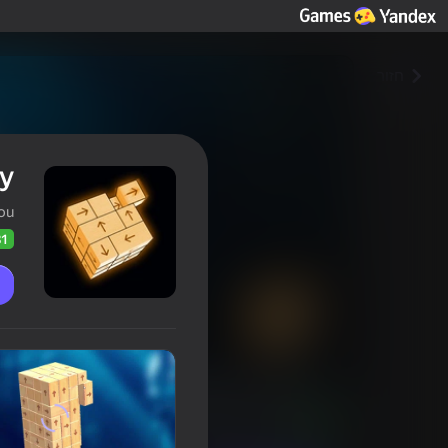
חזור
y
ou
81
Tap Wood Blocks Away
דירוג שחקנים
81
דירוג Yandex Games
4,5
6+