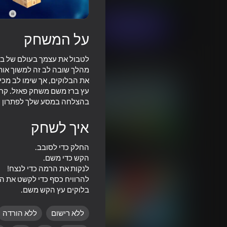
פאזלים
משחקי Casual
bankanaou
שחק עכשיו
על המשחק
לטבול את עצמך בעולם של בל
משחקים דומים
מהלך שובה לב זה למשוך אותך
את הבלוקים, אך שימו לב מכי
עץ ברז משם משחק פאזל. קח 
בהצלחה במסע שלך לפתרון ח
איך לשחק
18+
90
95
 +1 Speed Keyboard
Melon Sandbox
Escape
בלוקים עץ הקש משם.
ללא רישום
ללא הורדה
76
80