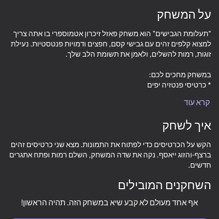
על המשחק
"תעלומת הגבישים" הוא משחק פאזל זיכרון אטמוספרי בו אתה צריך
למצוא קלפים זהים עם גבישי קסם, חפצים ודמויות פנטסטיות. נעילת
קרא עוד
איך לשחק
המשחק מתאים לילדים ומבוגרים כאחד. השלם רמות, פתח אתגרים
הקש על הכרטיסים כדי לפתוח את התמונות. מצא שני כרטיסים זהים
חדשים ושפר את כישורי הזיכרון שלך.
ברצף-והזוג ייאסף. נקה את שדה המשחק, השלם רמות ופתח אתגרים
חדשים.
השחקנים המובילים
86
57
53
אף אחד מעולם לא קבע שיא במשחק הזה. תהיה הראשון!
Geometry Wave: Attack the Memes
Plinko Clicker
Ball Clicker