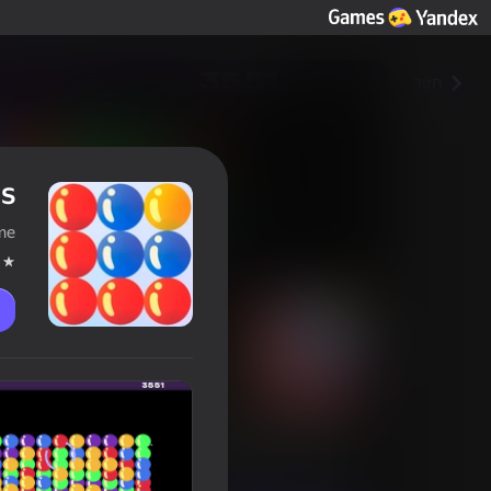
חזור
ls
me
Pleasant balls
דירוג שחקנים
4,1
0+