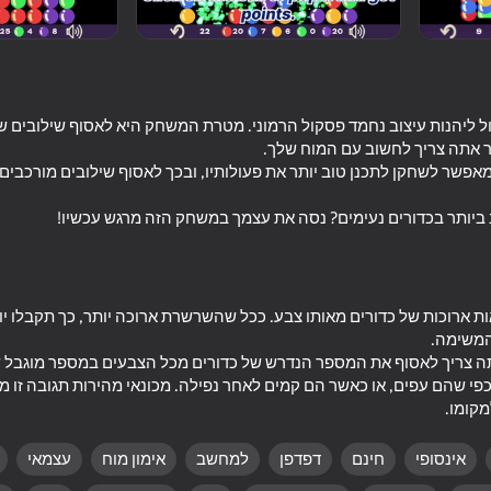
Aq
ל ליהנות עיצוב נחמד פסקול הרמוני. מטרת המשחק היא לאסוף שילובים ש
 ביותר בכדורים נעימים? נסה את עצמך במשחק הזה מרגש עכשיו!
58
77
 ארוכות של כדורים מאותו צבע. ככל שהשרשרת ארוכה יותר, כך תקבלו יות
Evo Pop
Bubble Shooter 247
כפי שהם עפים, או כאשר הם קמים לאחר נפילה. מכונאי מהירות תגובה זו מ
מקומו.
אינסופי
חינם
דפדפן
למחשב
אימון מוח
עצמאי
39
57