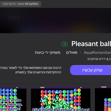
התחברות
ושמור התקדמות
Pleasant bal
0+
AquaRomanGa
·
פאזלים
משחקי ירי בועות
דירוג שחקנים
4,1
היכנס עם שם המשתמש שלך כדי לשמור בצורה
שחק עכשיו
ההתקדמות וההישגים שלך במשחק