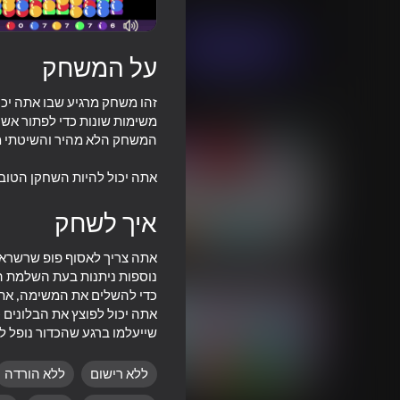
פאזלים
משחקי ירי בועות
uaRomanGame
שחק עכשיו
על המשחק
זהו משחק מרגיע שבו אתה יכו
משחקים דומים
אתה יכול להיות השחקן הטוב
איך לשחק
56
60
אתה צריך לאסוף פופ שרשראות
Bowling
Agartime
אתה יכול לפוצץ את הבלונים 
שייעלמו ברגע שהכדור נופל ל
ללא רישום
ללא הורדה
58
52