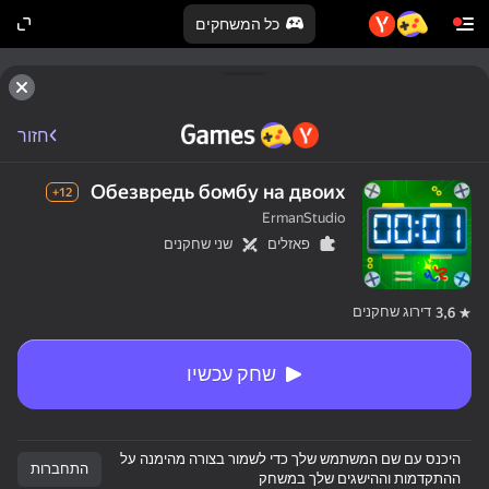
כל המשחקים
חזור
Обезвредь бомбу на двоих
12+
ErmanStudio
פאזלים
שני שחקנים
דירוג שחקנים
3,6
שחק עכשיו
היכנס עם שם המשתמש שלך כדי לשמור בצורה מהימנה על
התחברות
ההתקדמות וההישגים שלך במשחק