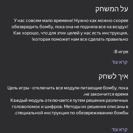
על המשחק
התקן סיבוב
У нас совсем мало времени! Нужно как можно скорее
תמיכה במשחק זה בלבד נוף
כיוון
обезвредить бомбу, пока она не подняла все на воздух!
Как хорошо, что для этих целей у нас есть инструкция,
קרא עוד
- Интерактивная инструкция по обезвреживанию
איך לשחק
- 8 новых модулей-головоломок (уникальные решения и
Цель игры - отключить все модули питающие бомбу, пока
- 12 уровней кампании для плавного изучения всех
Каждый модуль отключается путем решения различных
- Свободная игра с возможностью точной настройки
головоломок и шифров. Методы их решения описаны в
לשחק
- 2 режима игры: одиночная и совместная (один игрок
45
46
28
 Dash Mine
Block Stack
Flappy Dunk: Sink It!
Red Ball Escape
קרא עוד
Те, кто играл в Keep Talking and Nobody Explodes, не