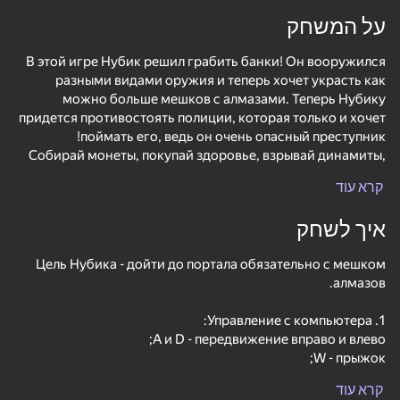
על המשחק
התקן סיבוב
В этой игре Нубик решил грабить банки! Он вооружился
תמיכה במשחק זה בלבד נוף
כיוון
разными видами оружия и теперь хочет украсть как
можно больше мешков с алмазами. Теперь Нубику
придется противостоять полиции, которая только и хочет
Собирай монеты, покупай здоровье, взрывай динамиты,
קרא עוד
איך לשחק
Цель Нубика - дойти до портала обязательно с мешком
4. Разные виды врагов(зомби, полиция, свинозомби,
пауки и т.д.)
לשחק
קרא עוד