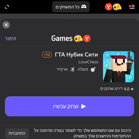
כל המשחקים
חזור
ГТА Нубик Сити
12+
LoveChess
פעולה
ארקייד
דירוג שחקנים
4,0
שחק עכשיו
היכנס עם שם המשתמש שלך כדי לשמור בצורה מהימנה על
התחברות
ההתקדמות וההישגים שלך במשחק