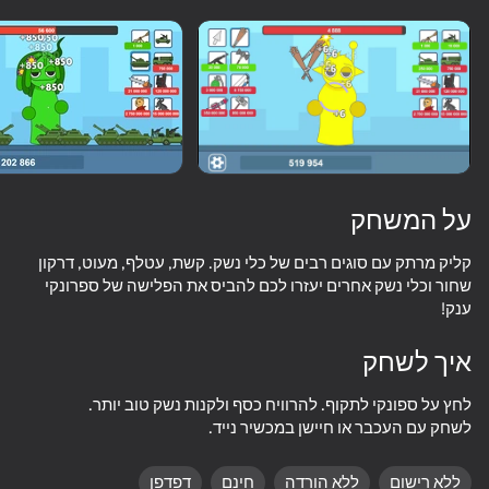
התקן סיבוב
תמיכה במשחק זה בלבד נוף
כיוון
על המשחק
קליק מרתק עם סוגים רבים של כלי נשק. קשת, עטלף, מעוט, דרקון
שחור וכלי נשק אחרים יעזרו לכם להביס את הפלישה של ספרונקי
ענק!
איך לשחק
לשחק
לשחק עם העכבר או חיישן במכשיר נייד.
63
60
64
58
Sprunki Phase Mustard
Geometry Click: Demon Evolution
Sprunked
ללא רישום
ללא הורדה
חינם
דפדפן