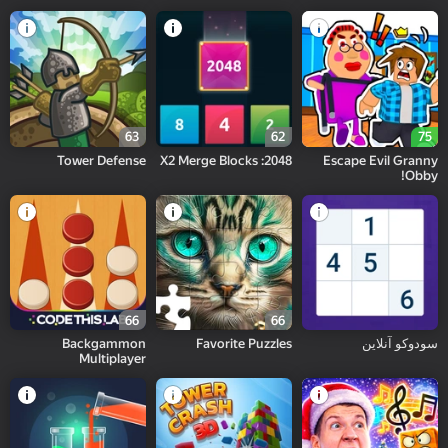
63
62
75
Tower Defense
2048: X2 Merge Blocks
Escape Evil Granny
Obby!
66
66
سودوکو آنلاین
Favorite Puzzles
Backgammon
Multiplayer