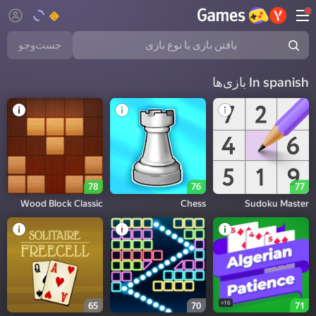
جست‌وجو
In spanish بازی‌ها
78
76
77
Wood Block Classic
Chess
Sudoku Master
16+
65
70
71