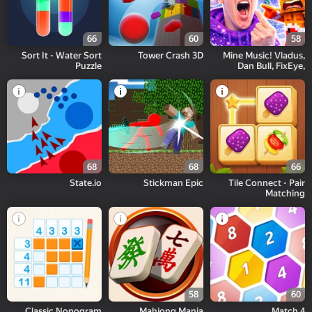
66
60
58
Sort It - Water Sort
Tower Crash 3D
Mine Music! Vladus,
Puzzle
Dan Bull, FixEye,
FixPlay
68
68
66
State.io
Stickman Epic
Tile Connect - Pair
Matching
58
60
Classic Nonogram
Mahjong Mania
Match 4