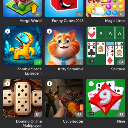
67
60
70
Merge World
Funny Cubes 2048
Magic Lines
16+
73
53
64
Zombie Space
Kitty Scramble
Solitaire
Episode II
18+
61
63
53
Domino Online
CS: Shooter
Nine
Multiplayer