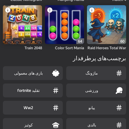
64
60
Train 2048
Color Sort Mania
Raid Heroes Total War
برچسب‌های پرطرفدار
ماژونگ
بازی های معمولی
ورزشی
تقلید fortnite
پیانو
Ww2
بالدی
کوئیز