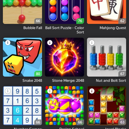
66
76
62
Bubble Fall
Ball Sort Puzzle - Color
Mahjong Quest
Sort
80
67
Snake 2048
Stone Merge: 2048
Nut and Bolt Sort
66
66
63