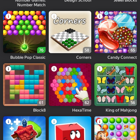
Number Games:
Design School
Jewel Blocks
Number Match
76
58
65
Bubble Pop Classic
Corners
Candy Connect
61
62
56
Block8
HexaTime
King of Mahjong