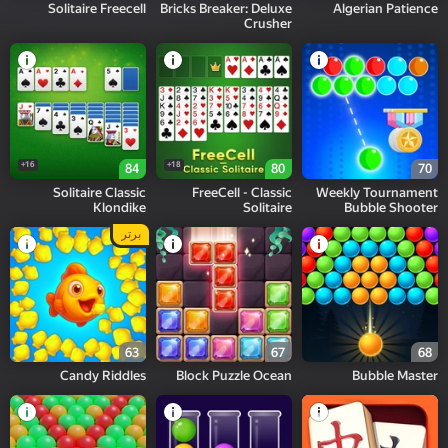
Solitaire Freecell
Bricks Breaker: Deluxe
Algerian Patience
Crusher
16+
18+
84
80
70
Solitaire Classic
FreeCell - Classic
Weekly Tournament
Klondike
Solitaire
Bubble Shooter
برتر
63
67
68
Candy Riddles
Block Puzzle Ocean
Bubble Master