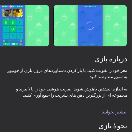
درباره بازی
مغز خود را تقویت کنید: با باز کردن دستاوردهای درون بازی از جونیور
به اندازه انیشتین باهوش شوید! ضریب هوشی خود را بالا ببرید و
بیشتر بخوانید
61
67
40
73
نحوۀ بازی
همه. حتی "غیربازیکنان"
2048 Merge Blocks
Star Crossword
Cure the cats!
Sea of Words