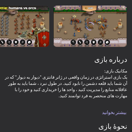
چرخاندن دستگاه
این بازی فقط از جهت افقی
پشتیبانی می‌کند
درباره بازی
یک بازی استراتژی در زمان واقعی در ژانر فانتزی "دیوار به دیوار" که در
آن شما باید قلعه دشمن را نابود کنید. در طول نبرد ، شما باید به طور
عاقلانه منابع را مدیریت کنید ، واحد ها را خریداری کنید و خود را با
بازی
بیشتر بخوانید
1) نبرد-یک حالت کلاسیک که در آن شما و حریف خود شرایط برابر
60
59
79
68
دارید. هر چه گیم پلی شما موثرتر باشد ، امتیاز شما بالاتر و مخالفان
نحوۀ بازی
Bank robbery
Your Army: Massive Battle
Gladihoppers