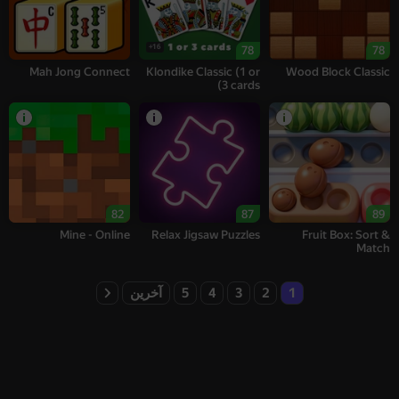
16+
78
78
Mah Jong Connect
Klondike Classic (1 or
Wood Block Classic
3 cards)
82
87
89
Mine - Online
Relax Jigsaw Puzzles
Fruit Box: Sort &
Match
1
2
3
4
5
آخرین