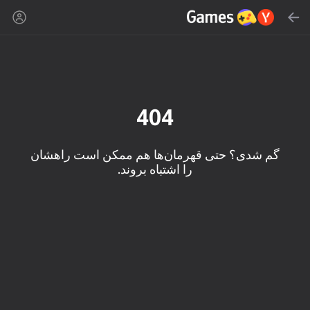
جست‌وجو
Yandex Games
توصیه شده
404
گم شدی؟ حتی قهرمان‌ها هم ممکن است راهشان
را اشتباه بروند.
16+
86
89
85
Mahjong Blast
Duck Rescue: Screw
Spider Solitaire (1, 2,
Clear
and 4 suits)