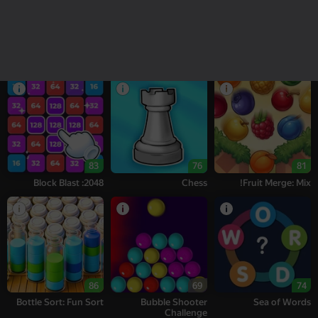
16+
18+
77
77
95
Alternation Solitaire
Bubble Tower 3D
Melon Sandbox
83
76
81
2048: Block Blast
Chess
Fruit Merge: Mix!
86
69
74
Bottle Sort: Fun Sort
Bubble Shooter
Sea of Words
Challenge