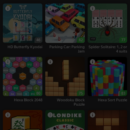
18+
46
82
77
HD Butterfly Kyodai
Parking Car: Parking
Spider Solitaire: 1, 2 or
Jam
4 suits
80
75
83
Hexa Block 2048
Woodoku Block
Hexa Sort Puzzle
Puzzle