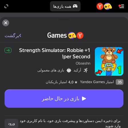
همه بازی‌ها
برگشت
Strength Simulator: Robbie +1
6+
per Second!
Obseshn
آرکید
بازی های معمولی
امتیاز Yandex Games
امتیاز بازیکنان
4,0
35
بازی در حال حاضر
برای ذخیره ایمن دستاوردها و پیشرفت بازی خود، با نام کاربری خود
ورود
وارد شوید