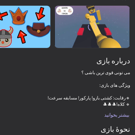
چرخاندن دستگاه
این بازی فقط از جهت افقی
پشتیبانی می‌کند
درباره بازی
بازی
بیشتر بخوانید
49
46
63
53
نحوۀ بازی
Block Stack
Create Hybrids: FNAF, Poppy Playtime, Brainrot
Capybara Evolution: Clicker