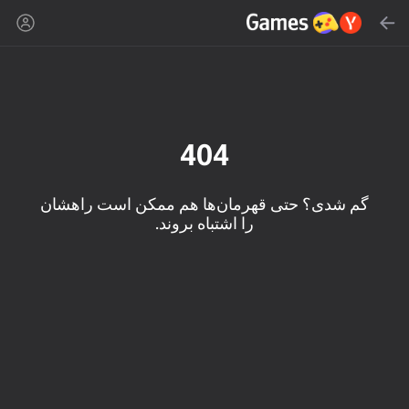
جست‌وجو
Yandex Games
توصیه شده
404
گم شدی؟ حتی قهرمان‌ها هم ممکن است راهشان
را اشتباه بروند.
16+
86
89
85
Mahjong Blast
Duck Rescue: Screw
Spider Solitaire (1, 2,
Clear
and 4 suits)