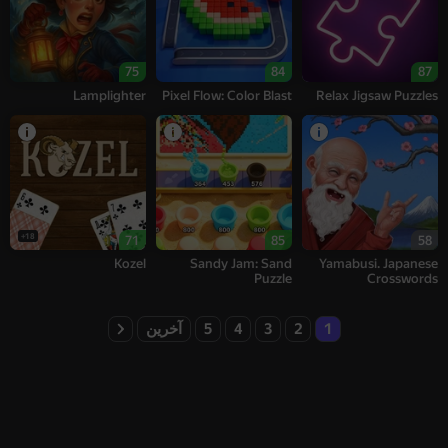
75
84
87
Lamplighter
Pixel Flow: Color Blast
Relax Jigsaw Puzzles
18+
71
85
58
Kozel
Sandy Jam: Sand
Yamabusi. Japanese
Puzzle
Crosswords
1
2
3
4
5
آخرین