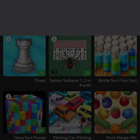
83
73
95
2048: Block Blast
Sea of Words
Keyboard Escape: +1
Speed
18+
75
76
86
Chess
Spider Solitaire: 1, 2 or
Bottle Sort: Fun Sort
4 suits
83
82
81
Hexa Sort Puzzle
Parking Car: Parking
Fruit Merge: Mix!