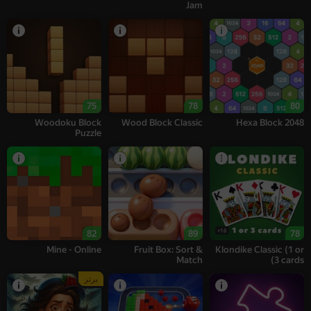
Jam
75
78
80
Woodoku Block
Wood Block Classic
Hexa Block 2048
Puzzle
16+
82
89
78
Mine - Online
Fruit Box: Sort &
Klondike Classic (1 or
Match
3 cards)
برتر