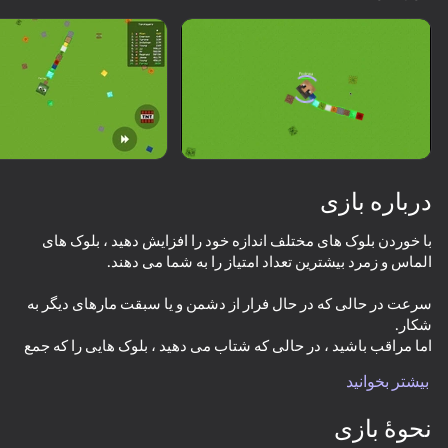
چرخاندن دستگاه
این بازی فقط از جهت افقی
پشتیبانی می‌کند
درباره بازی
با خوردن بلوک های مختلف اندازه خود را افزایش دهید ، بلوک های
سرعت در حالی که در حال فرار از دشمن و یا سبقت مارهای دیگر به
اما مراقب باشید ، در حالی که شتاب می دهید ، بلوک هایی را که جمع
بازی
بیشتر بخوانید
81
76
79
78
نحوۀ بازی
I'm a Monster!
Jump +1
Inkly Arena