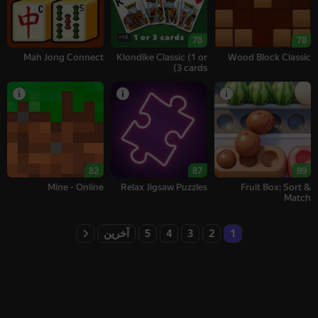
16+
78
78
Mah Jong Connect
Klondike Classic (1 or
Wood Block Classic
3 cards)
82
87
89
Mine - Online
Relax Jigsaw Puzzles
Fruit Box: Sort &
Match
1
2
3
4
5
آخرین