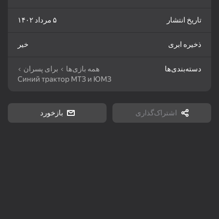
تاریخ انتشار
۵ مرداد ۱۴۰۲
81
85
83
Goods Sort & Clear:
Water Sort: Fill & Pack
Mahjong: Train Your
Match 3
Mind
ذخیره ابری
خیر
دسته‌بندی‌ها
همه بازی‌ها
برای پسران
Синий трактор МТЗ и ЮМЗ
86
83
72
اشتراک‌گذاری
بازخورد
Match 3: Beautiful
Nut Sort: Color Puzzle
Bubble Shooter -
Village
Game
Shoot and Burst!
82
79
83
My Castle. Merge &
Crosswords 2026
Tiles Match: release