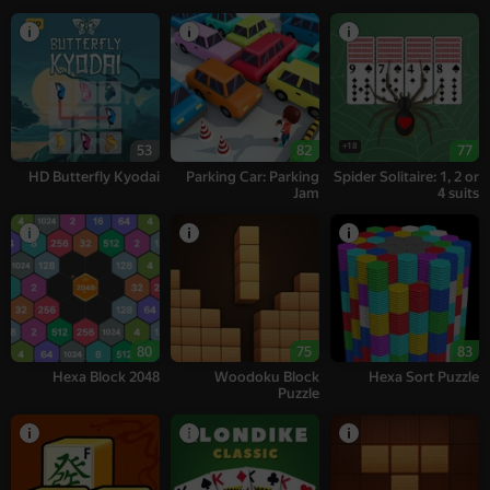
18+
53
82
77
HD Butterfly Kyodai
Parking Car: Parking
Spider Solitaire: 1, 2 or
Jam
4 suits
80
75
83
Hexa Block 2048
Woodoku Block
Hexa Sort Puzzle
Puzzle