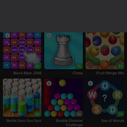
16+
18+
76
77
95
Alternation Solitaire
Bubble Tower 3D
Melon Sandbox
83
76
81
2048: Block Blast
Chess
Fruit Merge: Mix!
86
69
74
Bottle Sort: Fun Sort
Bubble Shooter
Sea of Words
Challenge