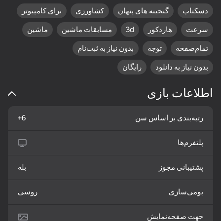
دسکتاپ
گنجینه های پنهان
کشاورزی
برای کامپیوتر
سرعت
هاردکور
3d
مسابقات ماشین
ماشین
Esc - пауза.
تمام‌صفحه
توجه
بدون نیاز به ثبت‌نام
83
75
83
بدون نیاز به دانلود
رایگان
Word Solitaire
Sudoku Guru - classic
The Mystery of Jewels:
sudoku
Adventure - Match 3
اطلاعات بازی
رتبه‌بندی بر اساس سن
6+
پلتفرم‌ها
16+
83
84
80
Flower Match 3:
Lines 98 Classic
Backgammon Narde
پشتیبانی مجوز
بله
Relaxing Match
online
بومی‌سازی
روسی
جهت صفحه‌نمایش