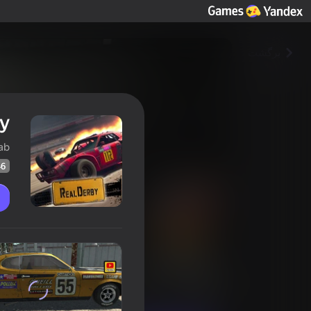
برگشت
y
ab
46
RealDerby
امتیاز بازیکنان
46
امتیاز Yandex Games
4,0
مسابقه
Black Box Lab