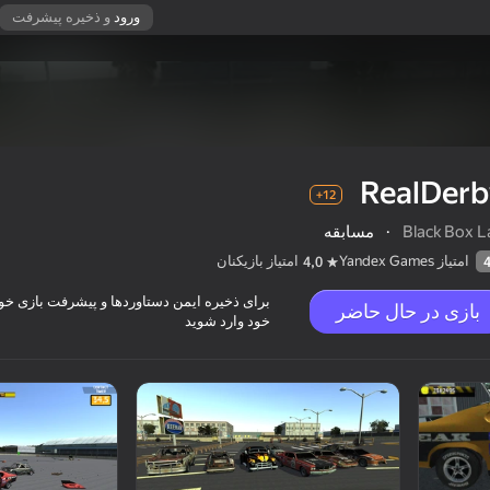
ورود
و ذخیره پیشرفت
RealDerb
12+
Black Box L
·
مسابقه
امتیاز Yandex Games
امتیاز بازیکنان
4,0
برای ذخیره ایمن دستاوردها و پیشرفت بازی خود،
بازی در حال حاضر
خود وارد شوید
12+