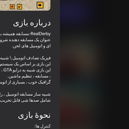
بازی در حال حاضر
درباره بازی
RealDerby-مسابقه هم
بازی‌های مشابه
عنوان یک مسابقه دهنده شروع 
53
62
Chasing traffic
Bimka on Soviet Cars
شبیه ساز مسابقه اتومبیل ، را
شامل صدها شی قابل تخریب خوا
نحوۀ بازی
72
70
Racing: Online!
Grand Extreme Racing