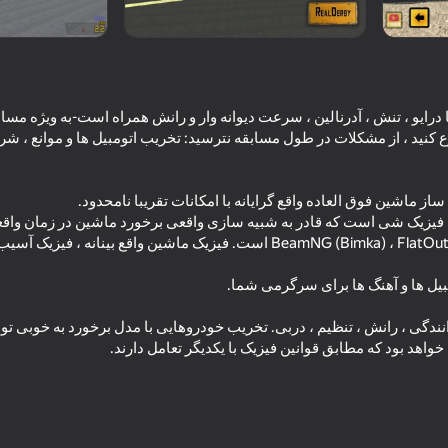
یشه با درایو ، تنش ، آدرنالین ، سرعت دیوانه وار و رانش همراه است-به ویژه مسا
کنید ، از مشکلات در طول مسابقه نترسید: تخریب اتومبیل ها و موانع ، ش
این بازی شبیه به درایو BeamNG (Bimka) ، FlatOut ، GTA است. فیزیک ماشین واقع ب
64
61
Real Racing GT3
Night for drift
نندگی ، رانش ، تنظیم ، دربی. تخریب خودروهایی با مدل برخورد به خوبی تو
هد بود که مطابق قوانین فیزیک با یکدیگر تعامل دارند.
70
64
Unreal Drift
Offroad Outlaws