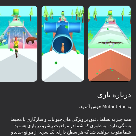
درباره بازی
همه چیز به تسلط دقیق بر ویژگی های حیوانات و سازگاری با محیط
51
48
53
50
بستگی دارد ، به طوری که شما در موقعیت پیشرو در بازی هستید!
همه. حتی "غیربازیکنان"
pocalypse
Stack Fire Ball
Capybara Evolution: Clicker
Furry Girls
شما متوجه خواهید شد که هر سطح دارای یک سری از موانع جدید و