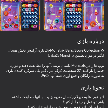
درباره بازی
✿ Monstrix Balls: Store Collection-یک بازی آرامش بخش هیجان
توپ ها را در Monstrix یکسان بزنید ، آنها را مطابقت دهید و موارد
جدید را باز کنید! 27 شخصیت کرکی ناز ، گیم پلی سرگرم کننده. بازی
به صورت رایگان و جمع آوری همه آنها! 😊🎮
نحوۀ بازی
1 ️ با توپ ها به هیولای یکسان ضربه بزنید – با آنها مطابقت داشته
50
67
53
Stack Fire Ball
Choose Sprunki: 3D Phase Battle
Cookie Clicker