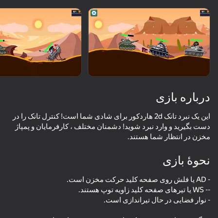
چرخاندن دستگاه
این بازی فقط از جهت افقی
پشتیبانی می‌کند
درباره بازی
این یک نبرد تانک 2d هاردکور برای شادی شما است! کنترل تانک را در
دست بگیرید و وارد نبرد شوید! دشمنان مختلف ، کارفرمایان و پمپاژ
مخزن در انتظار شما هستند.
نحوۀ بازی
بازی
77
52
76
74
Artillery simulator 3D with friends
World of Tank Battles
Metal Crunch: Confrontation