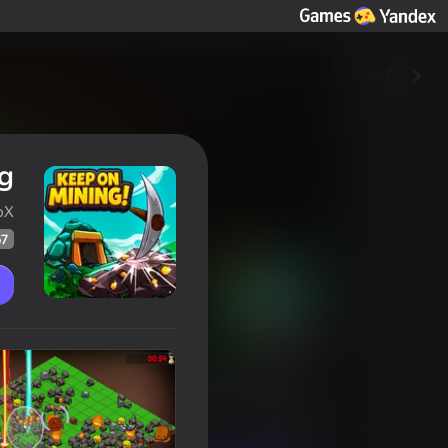
برگشت
g!
oX
67
Keep on Mining!
امتیاز بازیکنان
67
امتیاز Yandex Games
4,5
بازی های معمولی
اقتصاد
NeoX