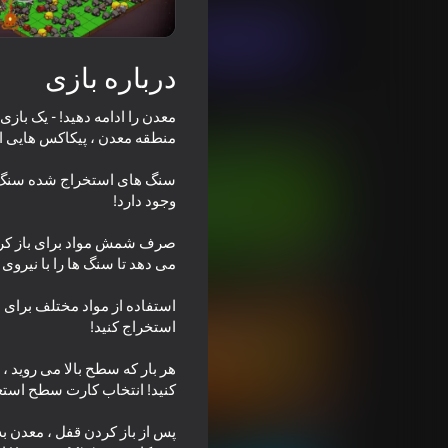
بازی در حال حاضر
درباره بازی
معدن را ادامه دهید! - یک باز
بازی‌های مشابه
سنگ های استخراج شده سنگ مع
صرف شمش مواد برای باز کردن 
72
70
ombotron Re-Boot
Crazy Steve.io
59
66
پس از باز کردن قفل ، معدن ب
Plinko Clicker
Claw Master