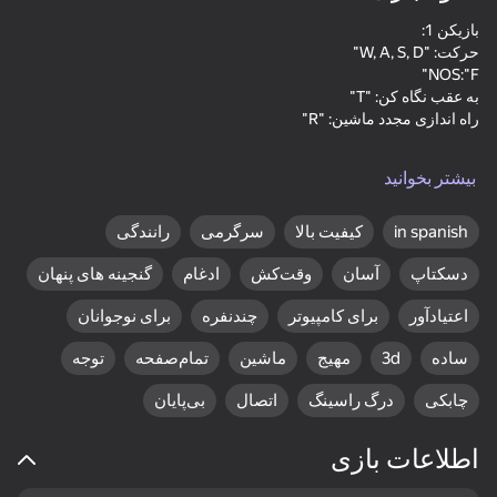
مسابقه دهید. ما به شدت توصیه می کنیم که این حالت را در حالت بازی دو
نفره بازی کنید زیرا واقعا بسیار سرگرم کننده تر از بازی تک نفره است.
83
76
83
Word Solitaire
Sudoku Guru - classic
The Mystery of Jewels:
بیشتر بخوانید
sudoku
Adventure - Match 3
in spanish
کیفیت بالا
سرگرمی
رانندگی
راه اندازی مجدد ماشین: "O"
دسکتاپ
آسان
وقت‌کش
ادغام
گنجینه های پنهان
اعتیادآور
برای کامپیوتر
چندنفره
برای نوجوانان
16+
83
84
80
ساده
3d
مهیج
ماشین
تمام‌صفحه
توجه
Flower Match 3:
Lines 98 Classic
Backgammon Narde
Relaxing Match
online
چابکی
درگ راسینگ
اتصال
بی‌پایان
اطلاعات بازی