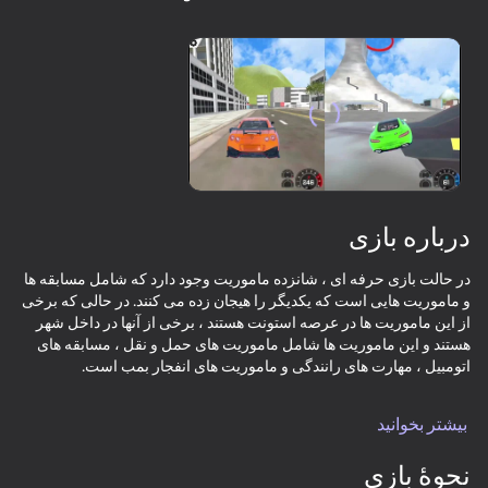
18+
77
88
99
Sudoku Master
Jigsaw Solitaire
Gamer's Mod
84
80
80
درباره بازی
Tile Match: Around
Tap Wood Blocks
Mahjong Bang Bang
the World
Away
در حالت بازی حرفه ای ، شانزده ماموریت وجود دارد که شامل مسابقه ها
و ماموریت هایی است که یکدیگر را هیجان زده می کنند. در حالی که برخی
از این ماموریت ها در عرصه استونت هستند ، برخی از آنها در داخل شهر
هستند و این ماموریت ها شامل ماموریت های حمل و نقل ، مسابقه های
در حالت بازی مسابقه ای ، می توانید به پنج مسابقه مختلف که شامل چهار
بیشتر بخوانید
18+
80
83
73
مسابقه مدار و یک مسابقه اسپرینت است ، بپیوندید. شما می توانید GP را
Durak classic
Mahjong: Super
Bubble Hit
از این مسابقه ها کسب کنید اگر در آنها در حالت تک نفره شرکت کنید. اگر
Match
نحوۀ بازی
به عنوان دو بازیکن شرکت کنید ، فقط می توانید برای تفریح با یک دوست