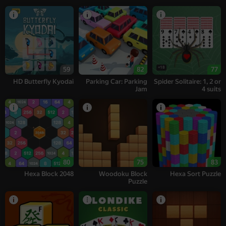
18+
59
82
77
HD Butterfly Kyodai
Parking Car: Parking
Spider Solitaire: 1, 2 or
Jam
4 suits
80
75
83
Hexa Block 2048
Woodoku Block
Hexa Sort Puzzle
Puzzle