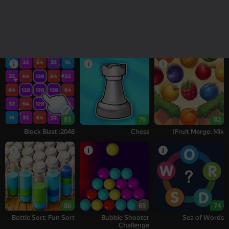
16+
18+
76
78
95
Alternation Solitaire
Bubble Tower 3D
Melon Sandbox
83
76
82
2048: Block Blast
Chess
Fruit Merge: Mix!
86
69
74
Bottle Sort: Fun Sort
Bubble Shooter
Sea of Words
Challenge