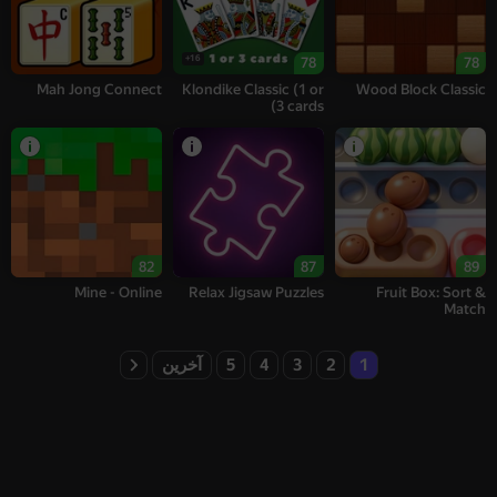
16+
78
78
Mah Jong Connect
Klondike Classic (1 or
Wood Block Classic
3 cards)
82
87
89
Mine - Online
Relax Jigsaw Puzzles
Fruit Box: Sort &
Match
1
2
3
4
5
آخرین