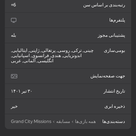
رتبه‌بندی بر اساس سن
6+
82
85
83
پلتفرم‌ها
Goods Sort & Clear:
Water Sort: Fill & Pack
Mahjong: Train Your
Match 3
Mind
پشتیبانی مجوز
بله
بومی‌سازی
چینی, ترکی, روسی, پرتغالی, ژاپنی, ایتالیایی,
اندونزیایی, هندی, فرانسوی, اسپانیایی,
انگلیسی, آلمانی, عربی
86
83
72
جهت صفحه‌نمایش
Match 3: Beautiful
Nut Sort: Color Puzzle
Bubble Shooter -
Village
Game
Shoot and Burst!
تاریخ انتشار
۳۰ تیر ۱۴۰۱
ذخیره ابری
خیر
دسته‌بندی‌ها
همه بازی‌ها
مسابقه
Grand City Missions
82
79
83
My Castle. Merge &
Crosswords 2026
Tiles Match: release