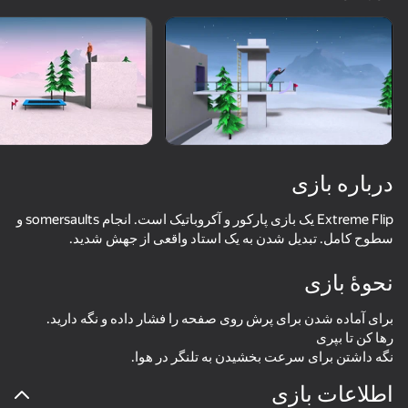
چرخاندن دستگاه
این بازی فقط از جهت افقی
پشتیبانی می‌کند
درباره بازی
Extreme Flip یک بازی پارکور و آکروباتیک است. انجام somersaults و
سطوح کامل. تبدیل شدن به یک استاد واقعی از جهش شدید.
نحوۀ بازی
بازی
نگه داشتن برای سرعت بخشیدن به تلنگر در هوا.
73
69
65
61
اطلاعات بازی
Basket Random
Perfect Flip
Do a Somersault