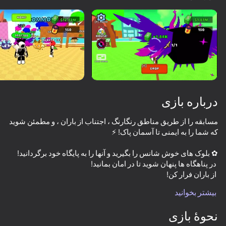
چرخاندن دستگاه
این بازی فقط از جهت افقی
پشتیبانی می‌کند
درباره بازی
مسابقه را از طریق مناطق رنگارنگ ، اجتناب از باران ، و مطمئن شوید
بازی
💎 Sprunki ، پاداش ، و قدرت!
بیشتر بخوانید
73
74
56
77
نحوۀ بازی
Kick a Lucky Block - Get Brainrot!
Take Brainrot from Green Beach.
Kick the Lucky Blocks - Escape the Tsunami!