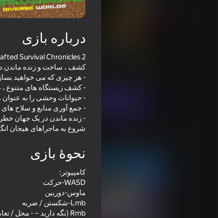
درباره بازی
l 2: Mine Survival & Building
امتیاز بازیکنان
73
امتیاز Yandex Games
4,2
ماجراجویی
شبیه‌سازها
FloatGame
بازی در حال حاضر
- زنده ماندن در یک جهان خطرن
شروع به ماجراهای هیجان انگی
بازی‌های مشابه
نحوۀ بازی