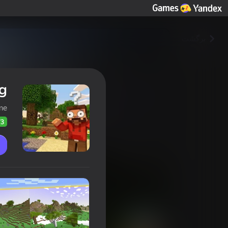
برگشت
ng
me
73