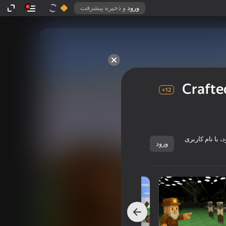
ورود
و ذخیره پیشرفت
Crafte
12+
 با نام کاربری
ورود