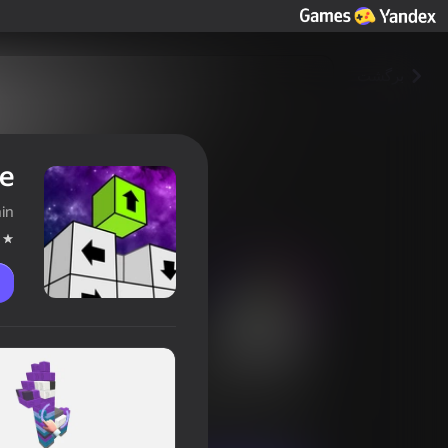
برگشت
le
in
Break Figure ASMR puzzle
امتیاز بازیکنان
4,2
0+
پازل‌ها
برای دختران
StasVetokhin