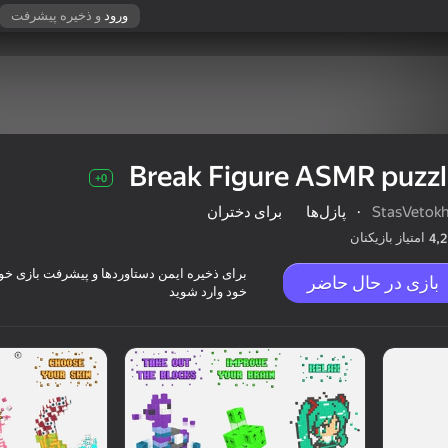
ورود
و ذخیره پیشرفت
Break Figure ASMR puzz
0+
StasVetokh
·
پازل‌ها
برای دختران
امتیاز بازیکنان
4,2
برای ذخیره ایمن دستاوردها و پیشرفت بازی خود،
بازی در حال حاضر
خود وارد شوید