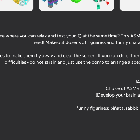
me where you can relax and test your IQ at the same time? This AS
es to make them fly away and clear the screen. If you can do it, then
55
59
Wordix
Plinko Clicker
Geom
76
Red Ball Escape
Mahjong Paradox
Destroy wal