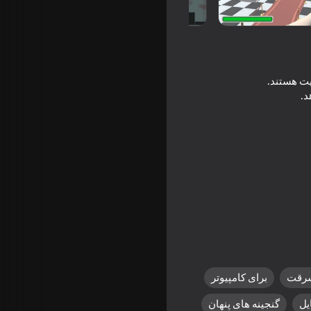
د.
16+
رقت
برای کامپیوتر
یل
گنجینه های پنهان