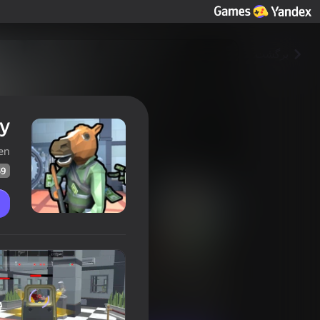
برگشت
y
ien
59
Bank robbery
امتیاز بازیکنان
59
امتیاز Yandex Games
4,3
اقدام
برای پسران
JustAlien