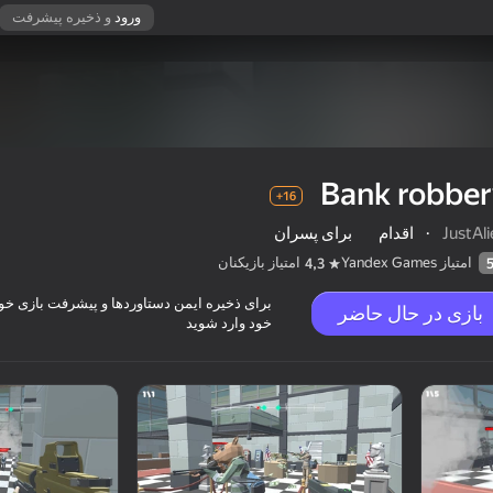
ورود
و ذخیره پیشرفت
Bank robber
16+
JustAl
·
اقدام
برای پسران
امتیاز Yandex Games
امتیاز بازیکنان
4,3
برای ذخیره ایمن دستاوردها و پیشرفت بازی خود،
بازی در حال حاضر
خود وارد شوید
16+