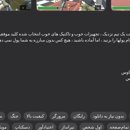
ام پولها را بزنید ، اما آماده باشید ، هیچ کس بدون مبارزه به شما پول نمی ده
16+
61
67
Time Shooter 2
Gun Maker
بدون نیاز به دانلود
رایگان
مرورگر
کیفیت بالا
جنگ
س
18+
63
63
Block Shooter 3D
Save Memes 3D
Space 
تمام‌صفحه
اول شخص
تیرانداز
اعتیادآور
دسکتاپ
موبا