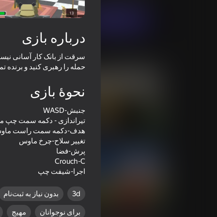
بازی در حال حاضر
درباره بازی
بازی‌های مشابه
حمله را رهبری کنید و برنده تم
نحوۀ بازی
16+
75
72
Call of Battle
Bodycam Shooter
اجرا-شیفت چپ
3d
بدون نیاز به ثبت‌نام
16+
71
78
Wars Battleground
Battlefeel
برای نوجوانان
مهیج