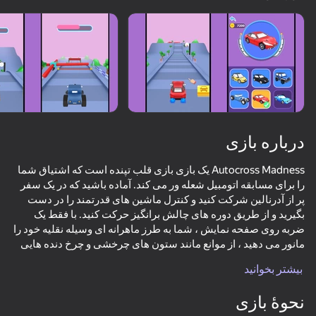
درباره بازی
Autocross Madness یک بازی بازی قلب تپنده است که اشتیاق شما
را برای مسابقه اتومبیل شعله ور می کند. آماده باشید که در یک سفر
پر از آدرنالین شرکت کنید و کنترل ماشین های قدرتمند را در دست
بگیرید و از طریق دوره های چالش برانگیز حرکت کنید. با فقط یک
ضربه روی صفحه نمایش ، شما به طرز ماهرانه ای وسیله نقلیه خود را
مانور می دهید ، از موانع مانند ستون های چرخشی و چرخ دنده هایی
که در راه شما قرار دارند ، دوری می کنید. هر سطح با موفقیت فتح
بیشتر بخوانید
شده شما را با سکه های طلا ارزشمند پاداش می دهد ، که می تواند
70
72
53
69
برای باز کردن مجموعه ای خیره کننده از اتومبیل ها استفاده شود.
نحوۀ بازی
Cool Cars Run 3D
Chasing traffic
Extreme Drift: Highway Clash
خود را در هیجان جنون اتوکراس غرق کنید و قهرمان نهایی مسابقه
l Car Racer