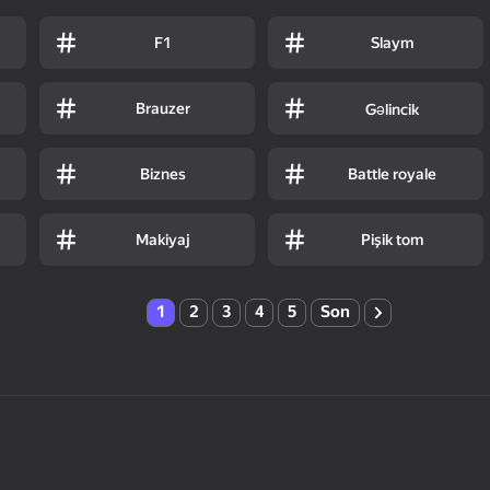
F1
Slaym
Brauzer
Gəlincik
Biznes
Battle royale
Makiyaj
Pişik tom
1
2
3
4
5
Son