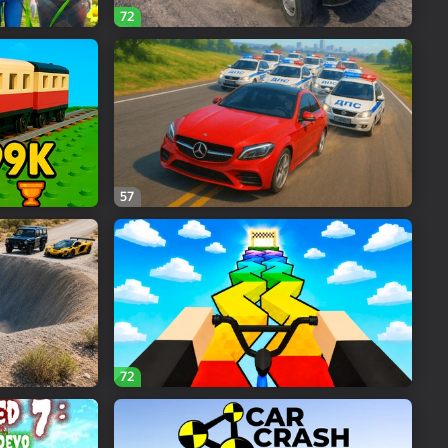
72
57
72