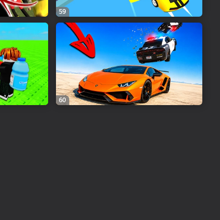
59
60