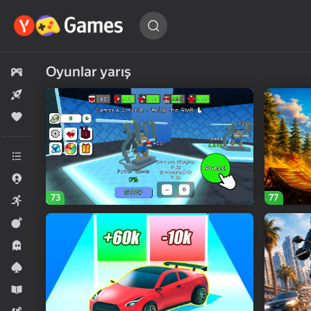
Oyun
tapın…
Oyunlar yarış
Bütün oyunlar
Yeni
Populyar
Bütün kateqoriyalar
.io Oyunlar
73
77
Arkada
Döyüş
Horror
Kart
Maarifləndirici