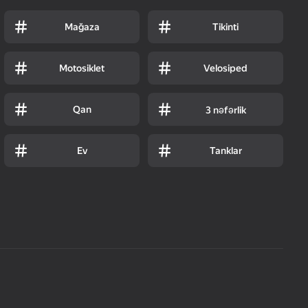
Mağaza
Tikinti
Motosiklet
Velosiped
Qan
3 nəfərlik
Ev
Tanklar