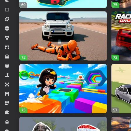
Macəra
69
75
Novellalar
Orta çətinlikli
Oğlanlar üçün
Qabarcıq
Qızlar üçün
Rol
72
72
Sadə
Simulyator
Stolüstü
Strategiya
Sıralama
75
57
Tapmaca
Viktorina