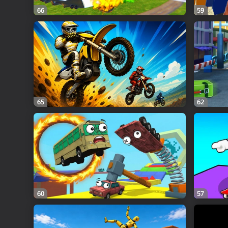
66
59
65
62
60
57