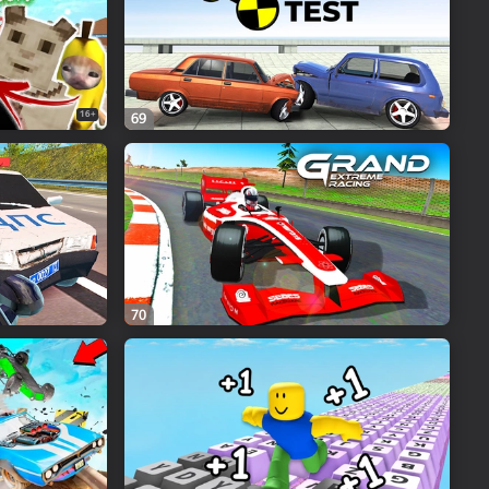
16+
69
70