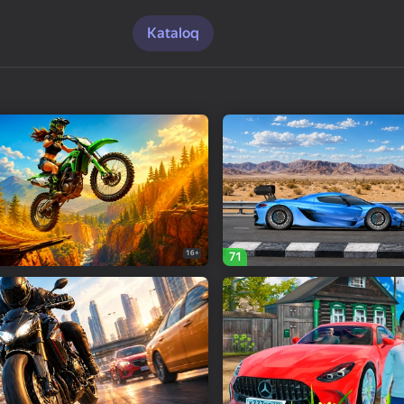
Kataloq
16+
71