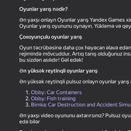
Oyunlar yarış nədir?
Ən yaxşı onlayn Oyunlar yarış Yandex Games x
Oyunlar yarış oyununu oynayın. Yükləmə və qe
Çoxoyunçulu oyunlar yarış
Oyun təcrübəsinə daha çox həyəcan əlavə edən p
rejimində mövcuddur. Artıq tanış olduğunuz insanl
bu sizdən asılıdır! Gəl edək!
Ən yüksək reytinqli oyunlar yarış
Ən yüksək reytinqli pulsuz onlayn oyunlar yarış 
Obby: Car Containers
Obby: Fish training
Bimka: Car Destruction and Accident Simu
Ən yaxşı video oyununu axtarırsınız? Pulsuz oyu
edə bilər