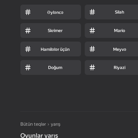
Silah
Əyləncə
Skrimer
Mario
Hamilələr üçün
Meyvə
Doğum
Riyazi
Bütün teqlər
yarış
Oyunlar yarış