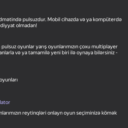
idmətində pulsuzdur. Mobil cihazda və ya kompüterdə
ydiyyat olmadan!
ulsuz oyunlar yarış oyunlarımızın çoxu multiplayer
arla və ya tamamilə yeni biri ilə oynaya bilərsiniz -
oyunları
lator
nlarımızın reytinqləri onlayn oyun seçiminizə kömək