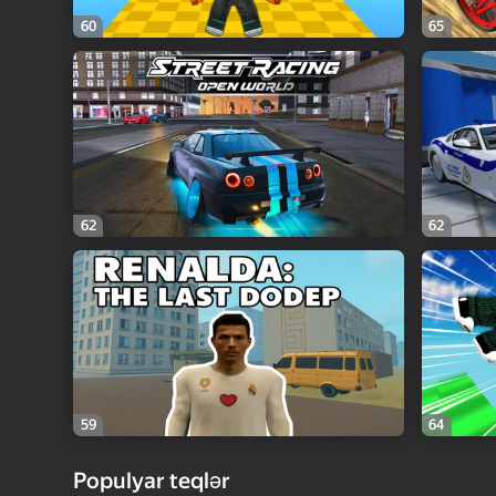
60
65
62
62
59
64
Populyar teqlər