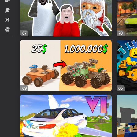
Yarış
İdman
İki nəfərlik
İqtisadi
67
70
69
66