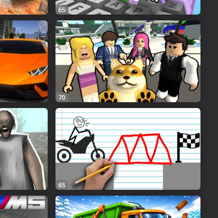
65
70
65