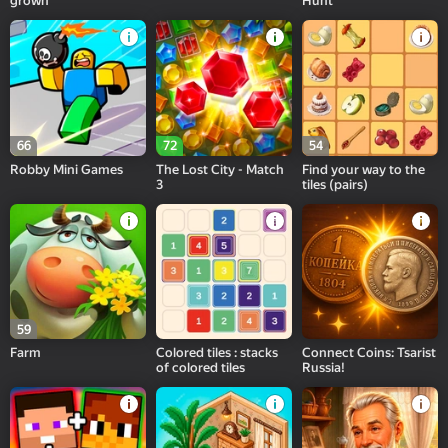
grown
Hunt
66
72
54
Robby Mini Games
The Lost City - Match
Find your way to the
3
tiles (pairs)
59
Farm
Colored tiles : stacks
Connect Coins: Tsarist
of colored tiles
Russia!