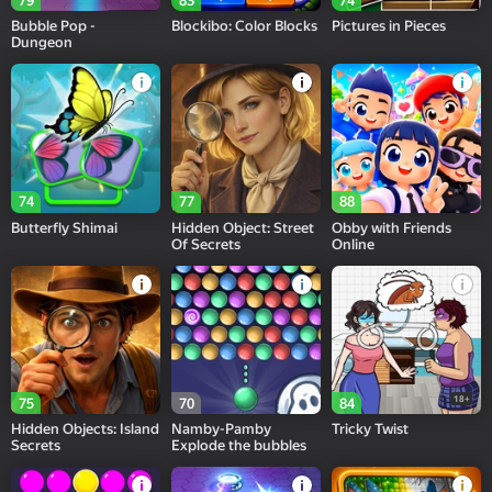
79
83
74
Bubble Pop -
Blockibo: Color Blocks
Pictures in Pieces
Dungeon
74
77
88
Butterfly Shimai
Hidden Object: Street
Obby with Friends
Of Secrets
Online
18+
75
70
84
Hidden Objects: Island
Namby-Pamby
Tricky Twist
Secrets
Explode the bubbles