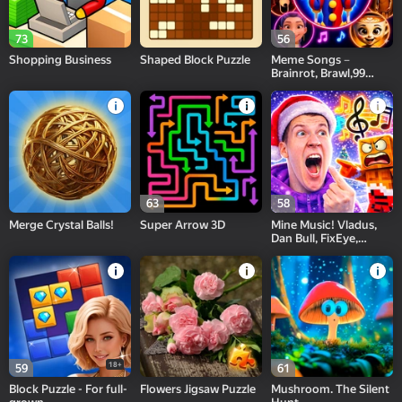
73
56
Shopping Business
Shaped Block Puzzle
Meme Songs－
Brainrot, Brawl,99
Nights,Sprunki, FNAF
63
58
Merge Crystal Balls!
Super Arrow 3D
Mine Music! Vladus,
Dan Bull, FixEye,
FixPlay
18+
59
61
Block Puzzle - For full-
Flowers Jigsaw Puzzle
Mushroom. The Silent