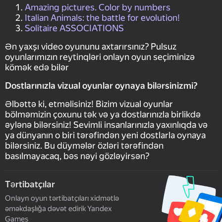
Amazing pictures. Color by numbers
Italian Animals: the battle for evolution!
Solitaire ASSOCIATIONS
Ən yaxşı video oyununu axtarırsınız? Pulsuz
oyunlarımızın reytinqləri onlayn oyun seçiminizə
kömək edə bilər
Dostlarınızla vizual oyunlar oynaya bilərsinizmi?
Əlbəttə ki, etməlisiniz! Bizim vizual oyunlar
bölməmizin çoxunu tək və ya dostlarınızla birlikdə
əylənə bilərsiniz! Sevimli insanlarınızla yaxınlıqda və
ya dünyanın o biri tərəfindən yeni dostlarla oynaya
bilərsiniz. Bu düymələr özləri tərəfindən
basılmayacaq, bəs nəyi gözləyirsən?
Tərtibatçılar
Onlayn oyun tərtibatçıları xidmətlə
əməkdaşlığa dəvət edirik Yandex
Games