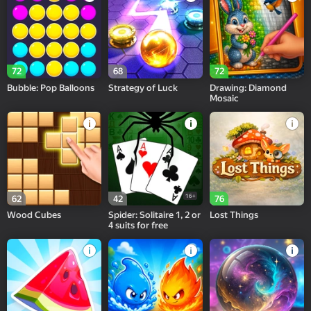
72
68
72
Bubble: Pop Balloons
Strategy of Luck
Drawing: Diamond
Mosaic
16+
62
42
76
Wood Cubes
Spider: Solitaire 1, 2 or
Lost Things
4 suits for free