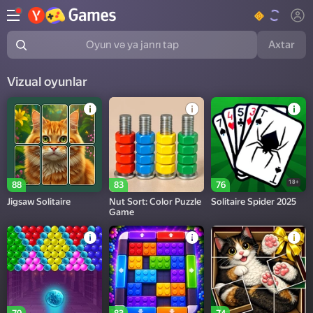
Axtar
Oyun və ya janrı tap
Vizual oyunlar
18+
88
83
76
Jigsaw Solitaire
Nut Sort: Color Puzzle
Solitaire Spider 2025
Game