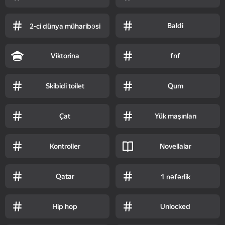
Baldi
2-ci dünya müharibəsi
Viktorina
fnf
Skibidi toilet
Qum
Çat
Yük maşınları
Kontroller
Novellalar
Qatar
1 nəfərlik
Hip hop
Unlocked