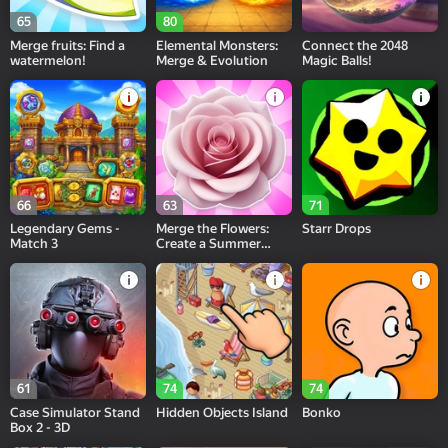
65
80
Merge fruits: Find a
Elemental Monsters:
Connect the 2048
watermelon!
Merge & Evolution
Magic Balls!
66
63
71
Legendary Gems -
Merge the Flowers:
Starr Drops
Match 3
Create a Summer
Meadow!
61
74
74
Case Simulator Stand
Hidden Objects Island
Bonko
Box 2 - 3D