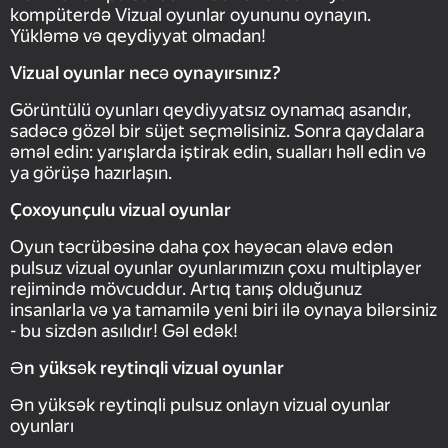
kompüterdə Vizual oyunlar oyununu oynayın.
Yükləmə və qeydiyyat olmadan!
Vizual oyunlar necə oynayırsınız?
Görüntülü oyunları qeydiyyatsız oynamaq asandır,
sadəcə gözəl bir süjet seçməlisiniz. Sonra qaydalara
əməl edin: yarışlarda iştirak edin, sualları həll edin və
ya görüşə hazırlaşın.
Çoxoyunçulu vizual oyunlar
Oyun təcrübəsinə daha çox həyəcan əlavə edən
pulsuz vizual oyunlar oyunlarımızın çoxu multiplayer
rejimində mövcuddur. Artıq tanış olduğunuz
insanlarla və ya tamamilə yeni biri ilə oynaya bilərsiniz
- bu sizdən asılıdır! Gəl edək!
Ən yüksək reytinqli vizual oyunlar
Ən yüksək reytinqli pulsuz onlayn vizual oyunlar
oyunları