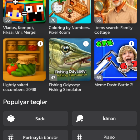
56
70
66
Vladus, Kompot,
Coloring by Numbers.
Items search: Family
Fiksai, Uni: Merge!
Pixel Room
Cottage
47
63
Lightly salted
Fishing Odyssey:
Meme Dash: Battle 2!
cucumbers: 2048!
Fishing Simulator
Populyar teqlər
İ̇dman
Sadə
Piano
Fortnayta bənzər