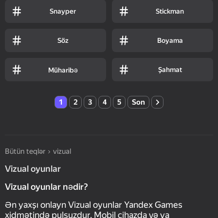
Snayper
Stickman
Söz
Boyama
Şahmat
Müharibə
1
2
3
4
5
Son
Bütün teqlər
vizual
Vizual oyunlar
Vizual oyunlar nədir?
Ən yaxşı onlayn Vizual oyunlar Yandex Games
xidmətində pulsuzdur. Mobil cihazda və ya