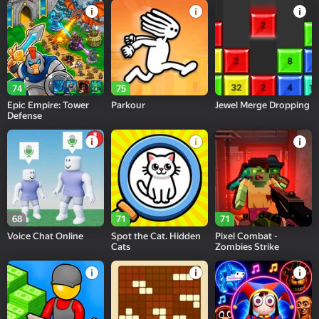
74
75
Epic Empire: Tower
Parkour
Jewel Merge Dropping
Defense
68
71
71
Voice Chat Online
Spot the Cat. Hidden
Pixel Combat -
Cats
Zombies Strike