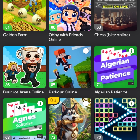
81
88
63
Golden Farm
Obby with Friends
Chess (blitz online)
Online
16+
86
85
71
Brainrot Arena Online
Parkour Online
Algerian Patience
Üst
16+
68
73
70