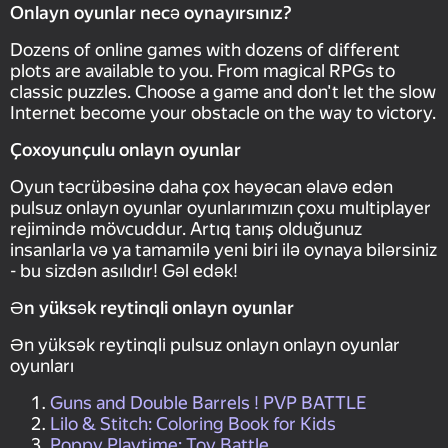
Onlayn oyunlar necə oynayırsınız?
Dozens of online games with dozens of different
plots are available to you. From magical RPGs to
classic puzzles. Choose a game and don't let the slow
Internet become your obstacle on the way to victory.
Çoxoyunçulu onlayn oyunlar
Oyun təcrübəsinə daha çox həyəcan əlavə edən
pulsuz onlayn oyunlar oyunlarımızın çoxu multiplayer
rejimində mövcuddur. Artıq tanış olduğunuz
insanlarla və ya tamamilə yeni biri ilə oynaya bilərsiniz
- bu sizdən asılıdır! Gəl edək!
Ən yüksək reytinqli onlayn oyunlar
Ən yüksək reytinqli pulsuz onlayn onlayn oyunlar
oyunları
Guns and Double Barrels ! PVP BATTLE
Lilo & Stitch: Coloring Book for Kids
Poppy Playtime: Toy Battle