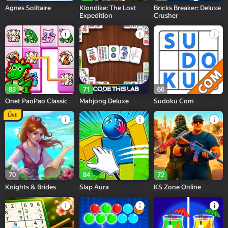
Agnes Solitaire
Klondike: The Lost
Bricks Breaker: Deluxe
Expedition
Crusher
83
71
66
Onet PaoPao Classic
Mahjong Deluxe
Sudoku Com
Üst
70
84
72
Knights & Brides
Slap Aura
KS Zone Online