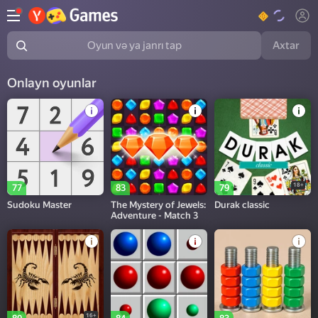
Axtar
Oyun və ya janrı tap
Onlayn oyunlar
18+
77
83
79
Sudoku Master
The Mystery of Jewels:
Durak classic
Adventure - Match 3
16+