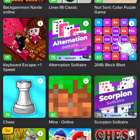
80
84
83
Backgammon Narde
Lines 98 Classic
Nut Sort: Color Puzzle
online
Game
16+
95
76
83
Keyboard Escape: +1
Alternation Solitaire
2048: Block Blast
Speed
16+
76
82
70
Chess
Mine - Online
Scorpion Solitaire
Üst