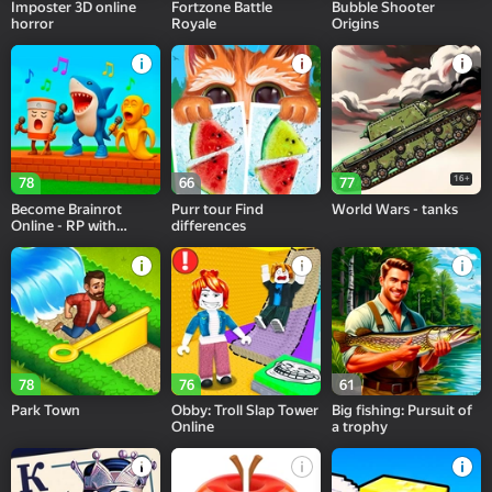
Imposter 3D online
Fortzone Battle
Bubble Shooter
horror
Royale
Origins
16+
78
66
77
Become Brainrot
Purr tour Find
World Wars - tanks
Online - RP with
differences
Friends!
78
76
61
Park Town
Obby: Troll Slap Tower
Big fishing: Pursuit of
Online
a trophy