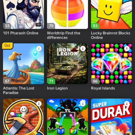
18+
53
70
83
101 Pharaoh Online
Worldtrip Find the
Lucky Brainrot Blocks
differences
Online
Üst
67
71
66
Atlantis: The Lost
Iron Legion
Royal Islands
Paradise