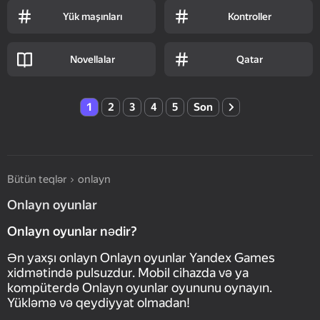
Yük maşınları
Kontroller
Novellalar
Qatar
1
2
3
4
5
Son
Bütün teqlər
onlayn
Onlayn oyunlar
Onlayn oyunlar nədir?
Ən yaxşı onlayn Onlayn oyunlar Yandex Games
xidmətində pulsuzdur. Mobil cihazda və ya
kompüterdə Onlayn oyunlar oyununu oynayın.
Yükləmə və qeydiyyat olmadan!