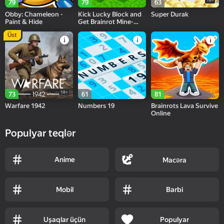
18+
79
79
63
Obby: Chameleon -
Kick Lucky Block and
Super Durak
Paint & Hide
Get Brainrot Mine-
Mobs!
Üst
18+
73
61
81
Warfare 1942
Numbers 19
Brainrots Lava Survive
Online
Populyar teqlər
Anime
Macəra
Mobil
Barbi
Uşaqlar üçün
Populyar