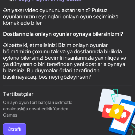
Ən yaxşı video oyununu axtarırsınız? Pulsuz
oyunlarımızın reytinqləri onlayn oyun seçiminizə
kömək edə bilər
Dostlarınızla onlayn oyunlar oynaya bilərsinizmi?
Əlbəttə ki, etməlisiniz! Bizim onlayn oyunlar
bölməmizin çoxunu tək və ya dostlarınızla birlikdə
əylənə bilərsiniz! Sevimli insanlarınızla yaxınlıqda və
ya dünyanın o biri tərəfindən yeni dostlarla oynaya
bilərsiniz. Bu düymələr özləri tərəfindən
basılmayacaq, bəs nəyi gözləyirsən?
Tərtibatçılar
Onlayn oyun tərtibatçıları xidmətlə
əməkdaşlığa dəvət edirik Yandex
Games
Ətraflı