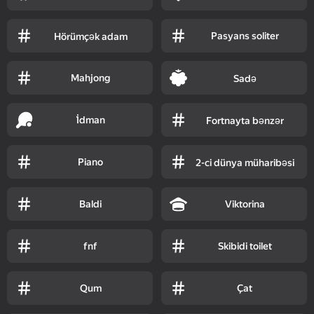
Pasyans soliter
Hörümçək adam
Mahjong
Sadə
İ̇dman
Fortnayta bənzər
Piano
2-ci dünya müharibəsi
Baldi
Viktorina
fnf
Skibidi toilet
Qum
Çat