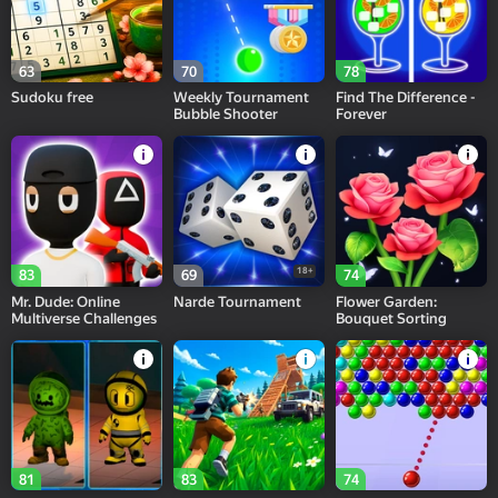
63
70
78
Sudoku free
Weekly Tournament
Find The Difference -
Bubble Shooter
Forever
18+
83
69
74
Mr. Dude: Online
Narde Tournament
Flower Garden:
Multiverse Challenges
Bouquet Sorting
81
83
74