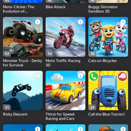
43
42
56
Moto-Clicker: The
Bike Attack
Buggy Simulator
Evolution of
Sandbox 3D
Motorcycles
52
54
39
Monster Truck - Derby
Moto Traffic Racing
Cats on Bicycles
for Survival
3D
31
46
34
Risky Descent
Thirst for Speed:
Call the Blue Tractor!
Racing and Cars