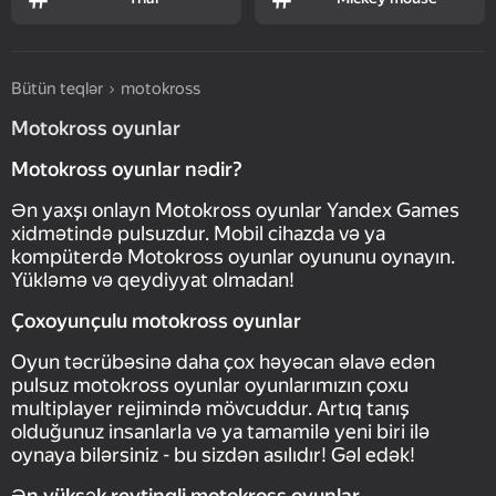
Bütün teqlər
motokross
Motokross oyunlar
Motokross oyunlar nədir?
Ən yaxşı onlayn Motokross oyunlar Yandex Games
xidmətində pulsuzdur. Mobil cihazda və ya
kompüterdə Motokross oyunlar oyununu oynayın.
Yükləmə və qeydiyyat olmadan!
Çoxoyunçulu motokross oyunlar
Oyun təcrübəsinə daha çox həyəcan əlavə edən
pulsuz motokross oyunlar oyunlarımızın çoxu
multiplayer rejimində mövcuddur. Artıq tanış
olduğunuz insanlarla və ya tamamilə yeni biri ilə
oynaya bilərsiniz - bu sizdən asılıdır! Gəl edək!
Ən yüksək reytinqli motokross oyunlar