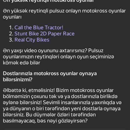
Ən yüksək reytinqli pulsuz onlayn motokross oyunlar
oyunları
Call the Blue Tractor!
Stunt Bike 2D Paper Race
Real City Bikes
Ən yaxşı video oyununu axtarırsınız? Pulsuz
oyunlarımızın reytinqləri onlayn oyun seçiminizə
kömək edə bilər
Dostlarınızla motokross oyunlar oynaya
bilərsinizmi?
Əlbəttə ki, etməlisiniz! Bizim motokross oyunlar
bölməmizin çoxunu tək və ya dostlarınızla birlikdə
əylənə bilərsiniz! Sevimli insanlarınızla yaxınlıqda və
ya dünyanın o biri tərəfindən yeni dostlarla oynaya
bilərsiniz. Bu düymələr özləri tərəfindən
basılmayacaq, bəs nəyi gözləyirsən?