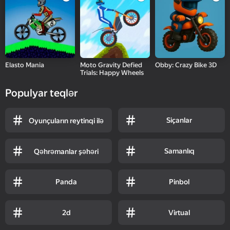
Elasto Mania
Moto Gravity Defied
Obby: Crazy Bike 3D
Trials: Happy Wheels
Populyar teqlər
Siçanlar
Oyunçuların reytinqi ilə
Samanlıq
Qəhrəmanlar şəhəri
Panda
Pinbol
2d
Virtual