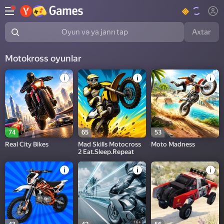
Axtar
Oyun və ya janrı tap
Motokross oyunlar
74
65
53
Real City Bikes
Mad Skills Motocross
Moto Madness
2 Eat.Sleep.Repeat
16+