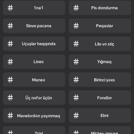
1na1
Pis dondurma
Slovo pacana
Peqaslar
Uçuşlar haqqında
Lilo və stiç
Lines
Yığmaq
Maneə
Birinci şəxs
Üç nəfər üçün
Fəndlər
Elmi
Manelərdən yayınmaq
Trial
Mickey mouse