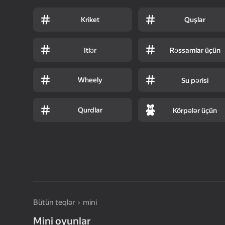
Kriket
Quşlar
Itlər
Rəssamlar üçün
Wheely
Su pərisi
Qurdlar
Körpələr üçün
Bütün teqlər
mini
Mini oyunlar