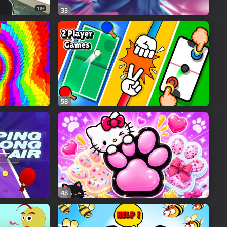
18+
33
58
48