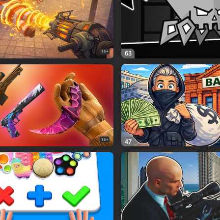
16+
63
16+
47