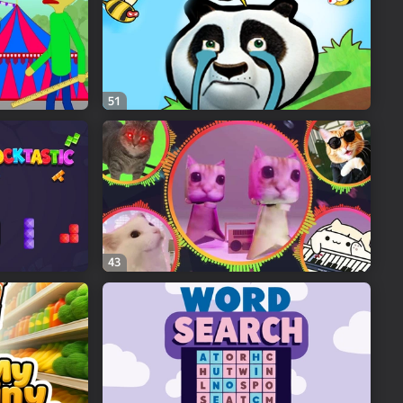
51
43