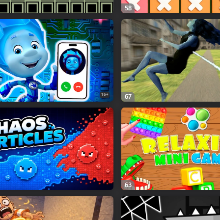
58
16+
67
63