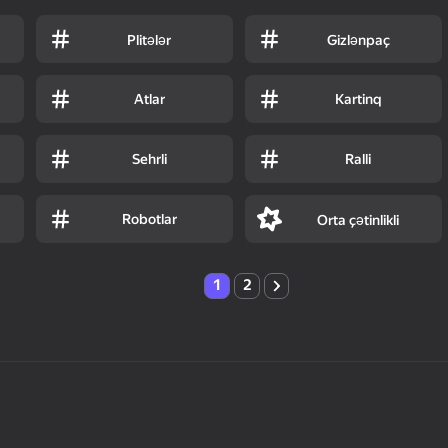
Plitələr
Gizlənpaç
Atlar
Kartinq
Sehrli
Ralli
Robotlar
Orta çətinlikli
1
2