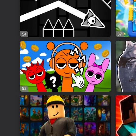
54
57
52