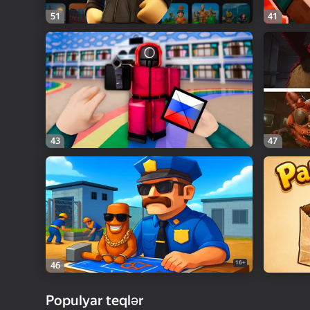
51
41
43
47
16+
46
Populyar teqlər