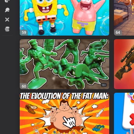
Yarış
İdman
İki nəfərlik
İqtisadi
59
64
18+
60