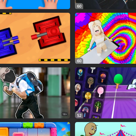
60
60
18+
52