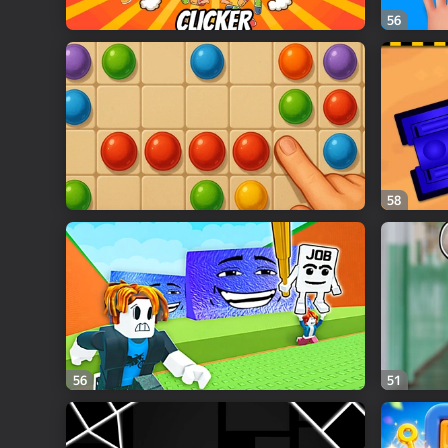
56
58
56
51