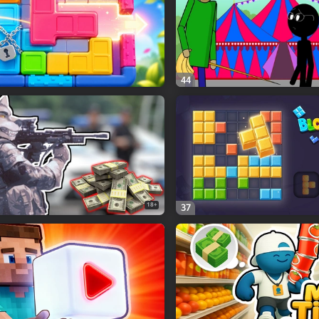
44
18+
37