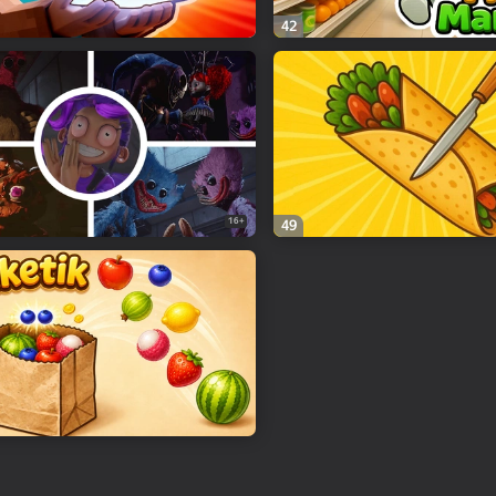
42
16+
49