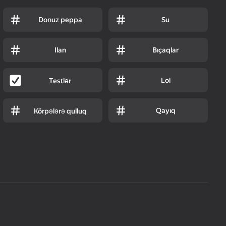
Donuz peppa
Su
Ilan
Bıçaqlar
Lol
Testlər
Qayıq
Körpələrə qulluq