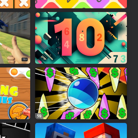
16+
59