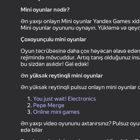
Mini oyunlar nədir?
Ən yaxşı onlayn Mini oyunlar Yandex Games xi
Mini oyunlar oyununu oynayın. Yükləmə və qey
Çoxoyunçulu mini oyunlar
Oyun təcrübəsinə daha çox həyəcan əlavə edən 
rejimində mövcuddur. Artıq tanış olduğunuz insanl
bu sizdən asılıdır! Gəl edək!
Ən yüksək reytinqli mini oyunlar
Ən yüksək reytinqli pulsuz onlayn mini oyunlar 
You just wait! Electronics
Pepe Merge
Online mini games
Ən yaxşı video oyununu axtarırsınız? Pulsuz oyu
edə bilər