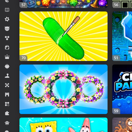
Macəra
57
56
Novellalar
Orta çətinlikli
Oğlanlar üçün
Qabarcıq
Qızlar üçün
Rol
70
51
Sadə
Simulyator
Stolüstü
Strategiya
Sıralama
59
Tapmaca
Viktorina