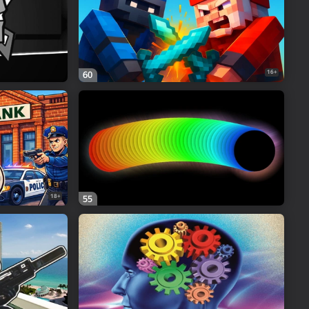
16+
60
18+
55