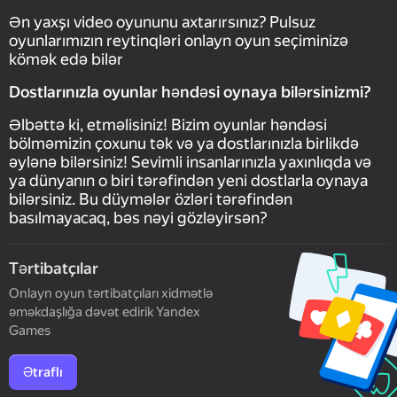
Ən yaxşı video oyununu axtarırsınız? Pulsuz
oyunlarımızın reytinqləri onlayn oyun seçiminizə
kömək edə bilər
Dostlarınızla oyunlar həndəsi oynaya bilərsinizmi?
Əlbəttə ki, etməlisiniz! Bizim oyunlar həndəsi
bölməmizin çoxunu tək və ya dostlarınızla birlikdə
əylənə bilərsiniz! Sevimli insanlarınızla yaxınlıqda və
ya dünyanın o biri tərəfindən yeni dostlarla oynaya
bilərsiniz. Bu düymələr özləri tərəfindən
basılmayacaq, bəs nəyi gözləyirsən?
Tərtibatçılar
Onlayn oyun tərtibatçıları xidmətlə
əməkdaşlığa dəvət edirik Yandex
Games
Ətraflı