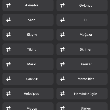
Akinator
Əyləncə
Silah
F1
Slaym
Mağaza
Tikinti
Skrimer
Mario
Brauzer
Motosiklet
Gəlincik
Velosiped
Hamilələr üçün
Biznes
Meyvə