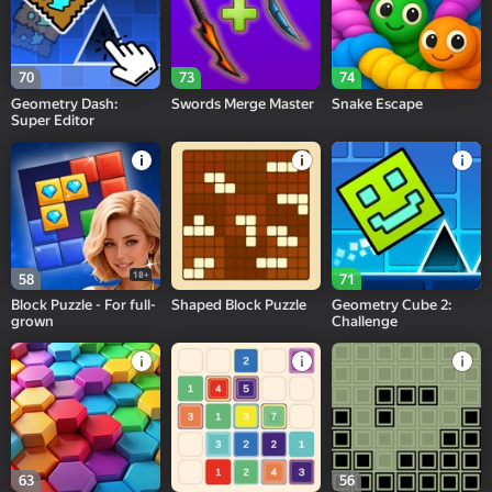
70
73
74
Geometry Dash:
Swords Merge Master
Snake Escape
Super Editor
18+
58
71
Block Puzzle - For full-
Shaped Block Puzzle
Geometry Cube 2:
grown
Challenge
63
56