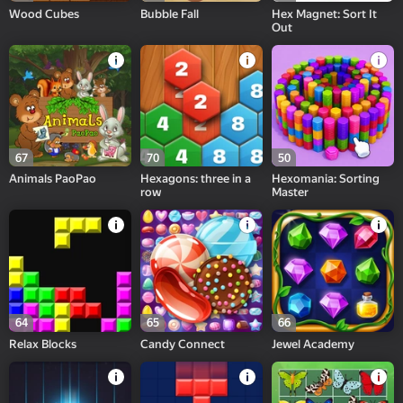
Wood Cubes
Bubble Fall
Hex Magnet: Sort It
Out
67
70
50
Animals PaoPao
Hexagons: three in a
Hexomania: Sorting
row
Master
64
65
66
Relax Blocks
Candy Connect
Jewel Academy