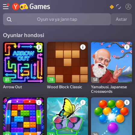
Axtar
Oyun və ya janrı tap
Oyunlar həndəsi
85
78
58
Arrow Out
Wood Block Classic
Yamabusi. Japanese
Crosswords