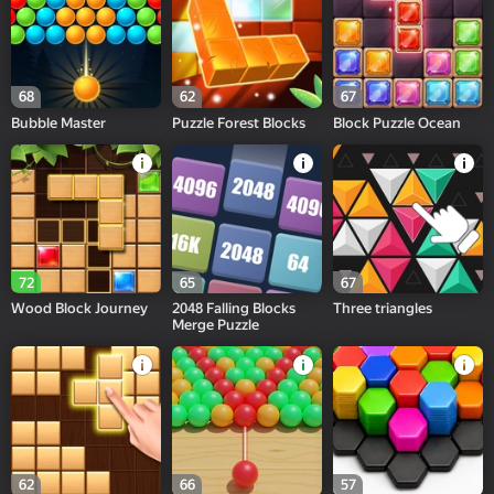
68
62
67
Bubble Master
Puzzle Forest Blocks
Block Puzzle Ocean
72
65
67
Wood Block Journey
2048 Falling Blocks
Three triangles
Merge Puzzle
62
66
57