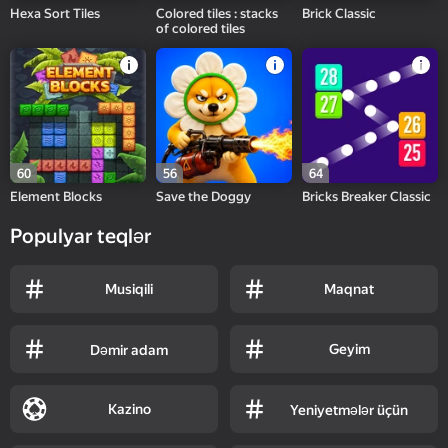
Hexa Sort Tiles
Colored tiles : stacks
Brick Classic
of colored tiles
60
56
64
Element Blocks
Save the Doggy
Bricks Breaker Classic
Populyar teqlər
Musiqili
Maqnat
Geyim
Dəmir adam
Kazino
Yeniyetmələr üçün