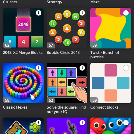
Crusher
Strategy
Maze
62
67
59
2048: X2 Merge Blocks
Bubble Circle 2048
Twist - Bunch of
puzzles
58
62
59
Classic Hexes
Solve the square: Find
Connect Blocks
out your IQ