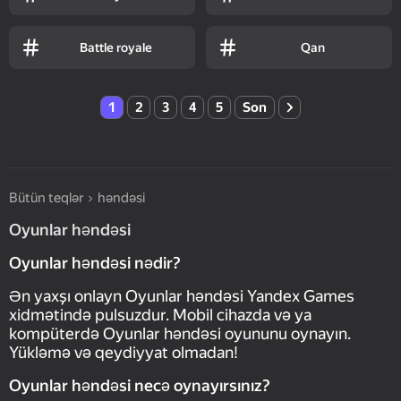
Battle royale
Qan
1
2
3
4
5
Son
Bütün teqlər
həndəsi
Oyunlar həndəsi
Oyunlar həndəsi nədir?
Ən yaxşı onlayn Oyunlar həndəsi Yandex Games
xidmətində pulsuzdur. Mobil cihazda və ya
kompüterdə Oyunlar həndəsi oyununu oynayın.
Yükləmə və qeydiyyat olmadan!
Oyunlar həndəsi necə oynayırsınız?