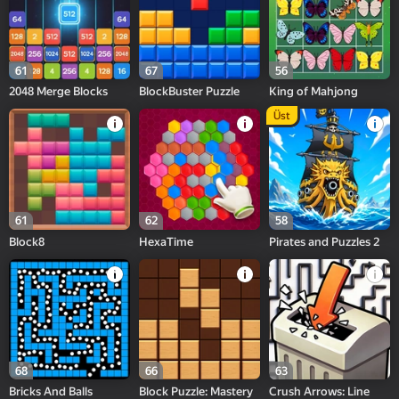
61
67
56
2048 Merge Blocks
BlockBuster Puzzle
King of Mahjong
Üst
61
62
58
Block8
HexaTime
Pirates and Puzzles 2
68
66
63
Bricks And Balls
Block Puzzle: Mastery
Crush Arrows: Line