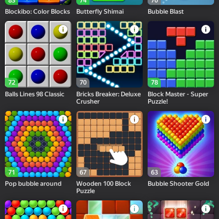
83
74
70
Blockibo: Color Blocks
Butterfly Shimai
Bubble Blast
72
70
78
Balls Lines 98 Classic
Bricks Breaker: Deluxe
Block Master - Super
Crusher
Puzzle!
71
67
63
Pop bubble around
Wooden 100 Block
Bubble Shooter Gold
Puzzle