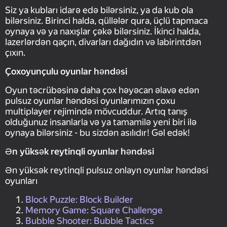
Siz ya kubları idarə edə bilərsiniz, ya da kub ola
bilərsiniz. Birinci halda, qüllələr qura, üçlü tapmaca
oynaya və ya naxışlar çəkə bilərsiniz. İkinci halda,
lazerlərdən qaçın, divarları dağıdın və labirintdən
çıxın.
Çoxoyunçulu oyunlar həndəsi
Oyun təcrübəsinə daha çox həyəcan əlavə edən
pulsuz oyunlar həndəsi oyunlarımızın çoxu
multiplayer rejimində mövcuddur. Artıq tanış
olduğunuz insanlarla və ya tamamilə yeni biri ilə
oynaya bilərsiniz - bu sizdən asılıdır! Gəl edək!
Ən yüksək reytinqli oyunlar həndəsi
Ən yüksək reytinqli pulsuz onlayn oyunlar həndəsi
oyunları
Block Puzzle: Block Builder
Memory Game: Square Challenge
Bubble Shooter: Bubble Tactics