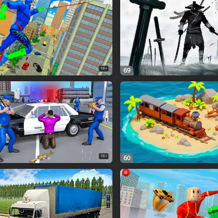
16+
69
16+
60