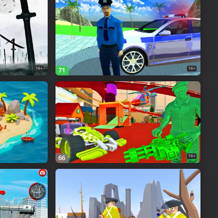
16+
16+
71
16+
66