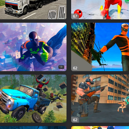
67
18+
62
62