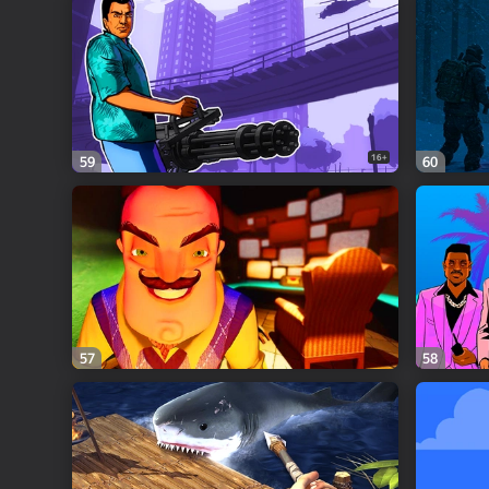
16+
59
60
57
58