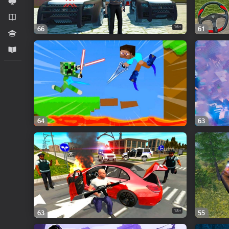
Kart
Novellalar
16+
66
61
Viktorina
Maarifləndirici
64
63
18+
63
55