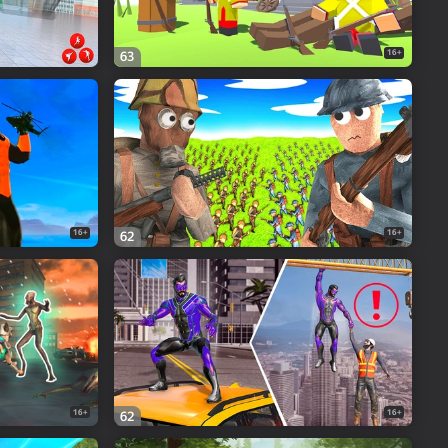
16+
63
16+
16+
62
16+
16+
62