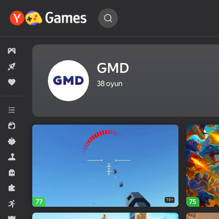
Oyun
tapın…
Bütün oyunlar
GMD
Yeni
Populyar
38
oyun
Bütün kateqoriyalar
Qızlar üçün
Sadə
Simulyator
Horror
Tapmaca
16+
77
75
Arkada