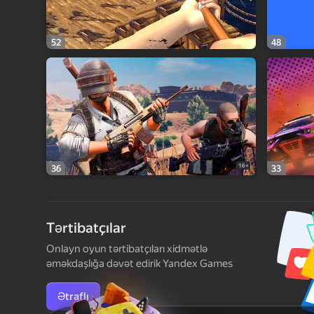
52
48
16+
36
33
Tərtibatçılar
Onlayn oyun tərtibatçıları xidmətlə
əməkdaşlığa dəvət edirik Yandex Games
Ətraflı