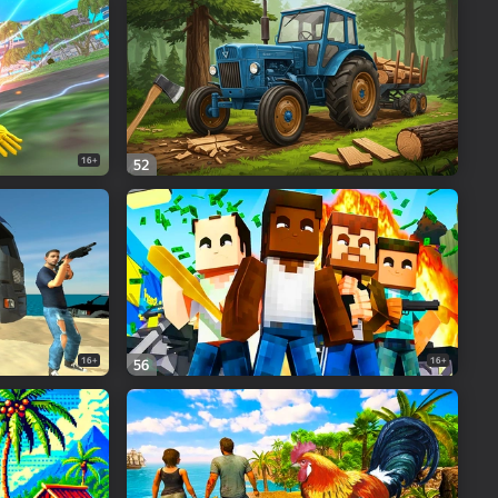
16+
52
16+
16+
56