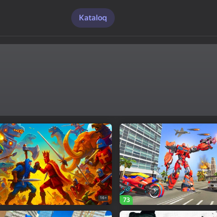
Kataloq
16+
73