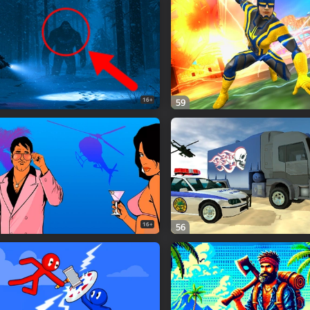
16+
59
16+
56