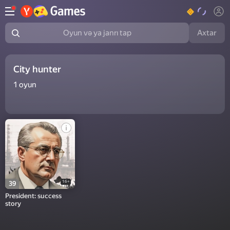
Axtar
Oyun və ya janrı tap
City hunter
1
oyun
16+
39
President: success
story