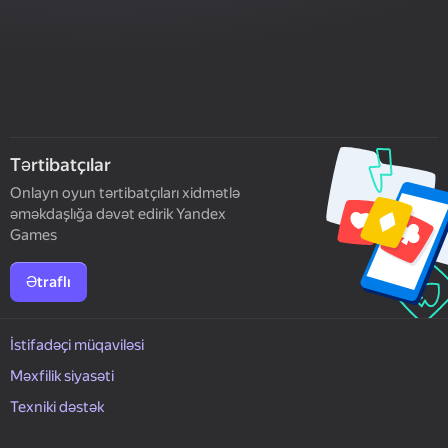
Tərtibatçılar
Onlayn oyun tərtibatçıları xidmətlə
əməkdaşlığa dəvət edirik Yandex
Games
Ətraflı
İstifadəçi müqaviləsi
Məxfilik siyasəti
Texniki dəstək