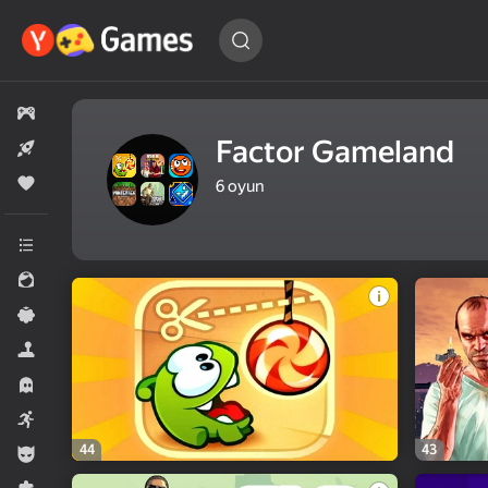
Oyun
tapın…
Bütün oyunlar
Factor Gameland
Yeni
Populyar
6
oyun
Bütün kateqoriyalar
Qızlar üçün
Sadə
Simulyator
Horror
Arkada
44
43
Oğlanlar üçün