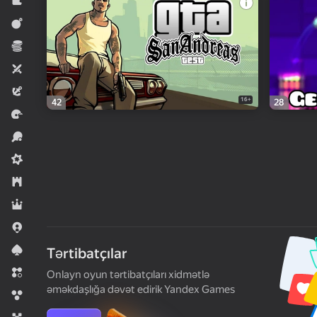
Tapmaca
Döyüş
İqtisadi
İki nəfərlik
Macəra
16+
42
28
Yarış
İdman
Orta çətinlikli
Strategiya
Rol
.io Oyunlar
Kart
Tərtibatçılar
Sıralama
Onlayn oyun tərtibatçıları xidmətlə
əməkdaşlığa dəvət edirik Yandex Games
Qabarcıq