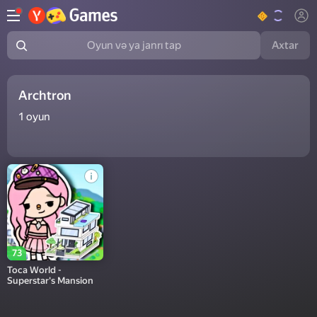
Axtar
Oyun və ya janrı tap
Archtron
1
oyun
73
Toca World -
Superstar's Mansion