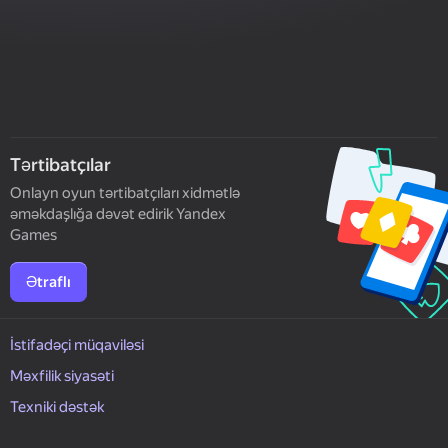
Tərtibatçılar
Onlayn oyun tərtibatçıları xidmətlə
əməkdaşlığa dəvət edirik Yandex
Games
Ətraflı
İstifadəçi müqaviləsi
Məxfilik siyasəti
Texniki dəstək