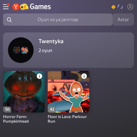
Axtar
Oyun və ya janrı tap
Twentyka
2
oyun
50
42
Horror Farm:
Floor is Lava: Parkour
Pumpkinhead
Run