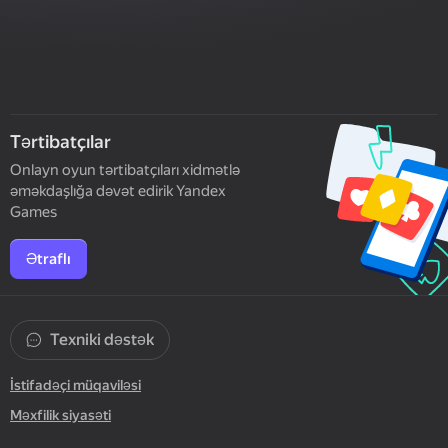
Tərtibatçılar
Onlayn oyun tərtibatçıları xidmətlə
əməkdaşlığa dəvət edirik Yandex
Games
Ətraflı
Texniki dəstək
İstifadəçi müqaviləsi
Məxfilik siyasəti