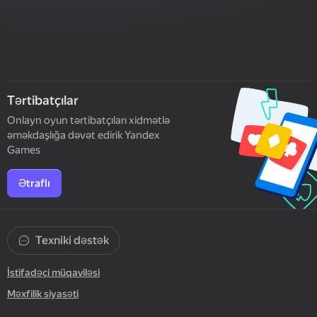
Tərtibatçılar
Onlayn oyun tərtibatçıları xidmətlə
əməkdaşlığa dəvət edirik Yandex
Games
Ətraflı
Texniki dəstək
İstifadəçi müqaviləsi
Məxfilik siyasəti