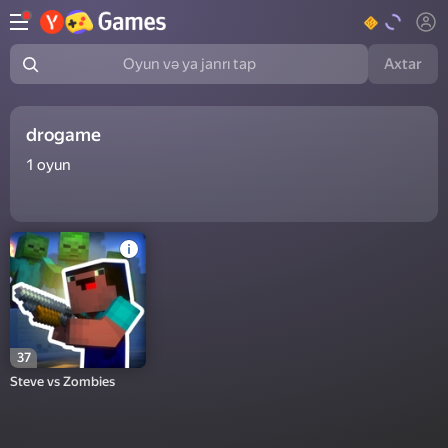
Axtar
Oyun və ya janrı tap
drogame
1
oyun
37
Steve vs Zombies