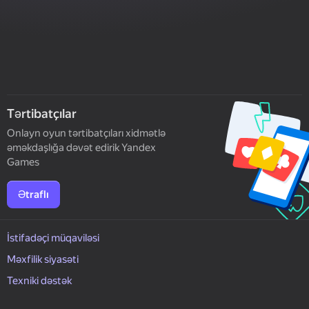
Tərtibatçılar
Onlayn oyun tərtibatçıları xidmətlə
əməkdaşlığa dəvət edirik Yandex
Games
Ətraflı
İstifadəçi müqaviləsi
Məxfilik siyasəti
Texniki dəstək