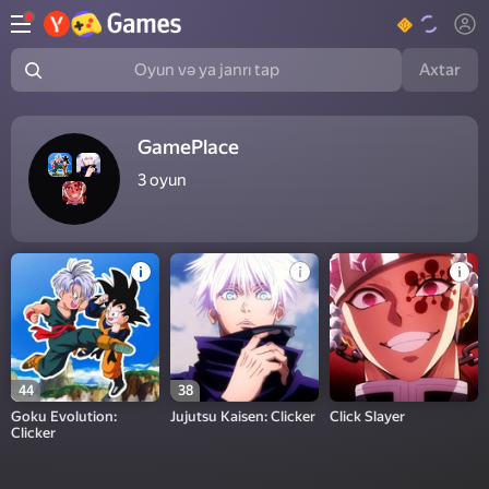
Axtar
Oyun və ya janrı tap
GamePlace
3
oyun
44
38
Goku Evolution:
Jujutsu Kaisen: Clicker
Click Slayer
Clicker